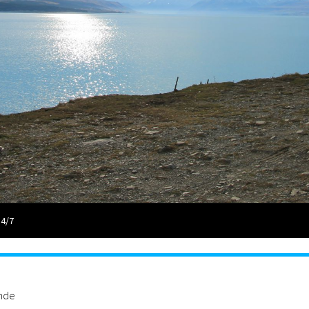
 4/7
ande