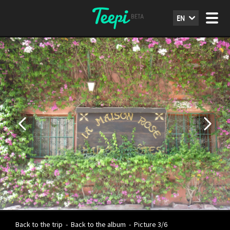
EN
Back to the trip
-
Back to the album
-
Picture 3/6