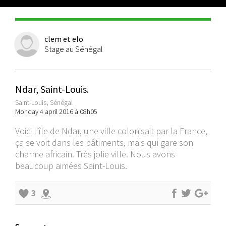
clem et elo
Stage au Sénégal
Ndar, Saint-Louis.
Saint-Louis, Sénégal
Monday 4 april 2016 à 08h05
Voici l'île de Ndar, une ville colonisait par la France,
ça se voit dans les bâtiments, mais qui gare son
charme africain. Très jolie ville. Nous avons
beaucoup aimées Saint-Louis.
3