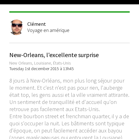
Clément
Voyage en amérique
New-Orleans, l'excellente surprise
New Orleans, Louisiane, États-Unis
Tuesday 1st december 2015 à 13h45
8 jours à New-Orléans, mon plus long séjour pour
le moment. Et c'est n'est pas pour rien, l'auberge
était top, les gens aussi et la ville vraiment attirante.
Un sentiment de tranquillité et d'accueil qu'on
retrouve pas facilement aux Etats-Unis.
Entre bourbon street et frenchman quarter, il y a de
quoi s'occuper la nuit. Les bâtiments sont typique
d'époque, on peut facilement accéder aux bayou
(zones marécageuses qui entourent la Lousiane).