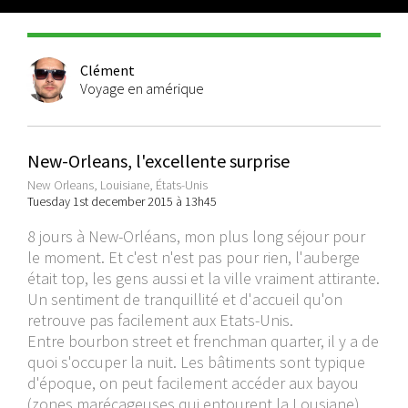
Clément
Voyage en amérique
New-Orleans, l'excellente surprise
New Orleans, Louisiane, États-Unis
Tuesday 1st december 2015 à 13h45
8 jours à New-Orléans, mon plus long séjour pour
le moment. Et c'est n'est pas pour rien, l'auberge
était top, les gens aussi et la ville vraiment attirante.
Un sentiment de tranquillité et d'accueil qu'on
retrouve pas facilement aux Etats-Unis.
Entre bourbon street et frenchman quarter, il y a de
quoi s'occuper la nuit. Les bâtiments sont typique
d'époque, on peut facilement accéder aux bayou
(zones marécageuses qui entourent la Lousiane).