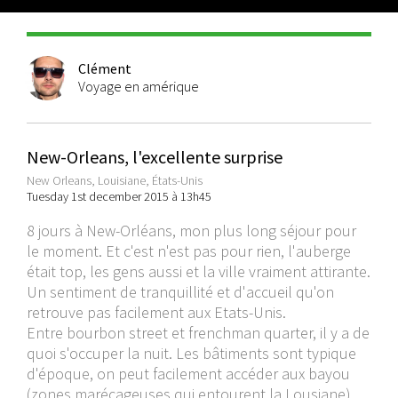
Clément
Voyage en amérique
New-Orleans, l'excellente surprise
New Orleans, Louisiane, États-Unis
Tuesday 1st december 2015 à 13h45
8 jours à New-Orléans, mon plus long séjour pour
le moment. Et c'est n'est pas pour rien, l'auberge
était top, les gens aussi et la ville vraiment attirante.
Un sentiment de tranquillité et d'accueil qu'on
retrouve pas facilement aux Etats-Unis.
Entre bourbon street et frenchman quarter, il y a de
quoi s'occuper la nuit. Les bâtiments sont typique
d'époque, on peut facilement accéder aux bayou
(zones marécageuses qui entourent la Lousiane).