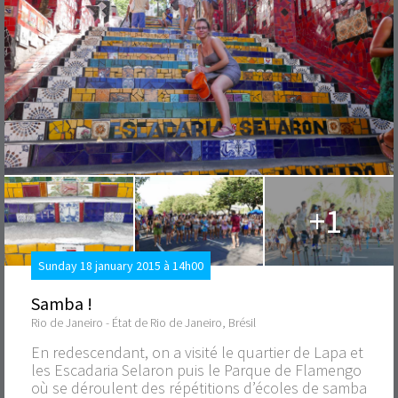
+1
Sunday 18 january 2015 à 14h00
Samba !
Rio de Janeiro - État de Rio de Janeiro, Brésil
En redescendant, on a visité le quartier de Lapa et
les Escadaria Selaron puis le Parque de Flamengo
où se déroulent des répétitions d’écoles de samba