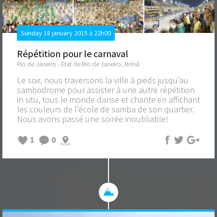
Sunday 18 january 2015 à 22h00
Répétition pour le carnaval
Rio de Janeiro - État de Rio de Janeiro, Brésil
Le soir, nous traversons la ville à pieds jusqu’au
sambodrome pour assister à une autre répétition
in situ, tous le monde danse et chante en affichant
les couleurs de l’école de samba de son quartier.
Nous avons passé une soirée inoubliable!
1
0