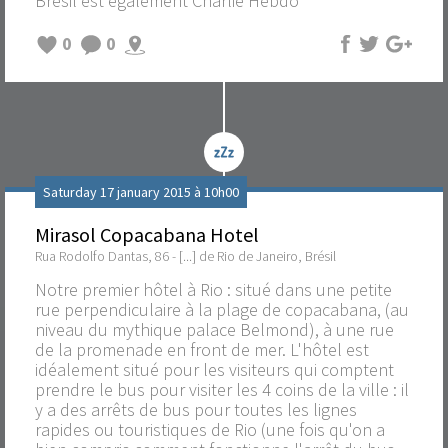
Brésil est également Charlie Hebdo
0
0
Saturday 17 january 2015 à 10h00
Mirasol Copacabana Hotel
Rua Rodolfo Dantas, 86 - [...] de Rio de Janeiro, Brésil
Notre premier hôtel à Rio : situé dans une petite
rue perpendiculaire à la plage de copacabana, (au
niveau du mythique palace Belmond), à une rue
de la promenade en front de mer. L'hôtel est
idéalement situé pour les visiteurs qui comptent
prendre le bus pour visiter les 4 coins de la ville : il
y a des arrêts de bus pour toutes les lignes
rapides ou touristiques de Rio (une fois qu'on a