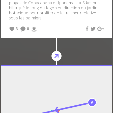
plages de Copacabana et Ipanema sur 6 km puis
bifurqué le long du lagon en direction du jardin
botanique pour profiter de la fraicheur relative
sous les palmiers
3
0
A