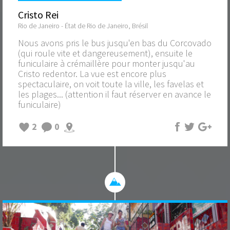
Cristo Rei
Rio de Janeiro - État de Rio de Janeiro, Brésil
Nous avons pris le bus jusqu'en bas du Corcovado
(qui roule vite et dangereusement), ensuite le
funiculaire à crémaillère pour monter jusqu'au
Cristo redentor. La vue est encore plus
spectaculaire, on voit toute la ville, les favelas et
les plages... (attention il faut réserver en avance le
funiculaire)
2
0