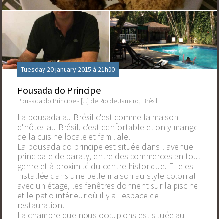
Tuesday 20 january 2015 à 21h00
Pousada do Principe
Pousada do Príncipe - [...] de Rio de Janeiro, Brésil
La pousada au Brésil c'est comme la maison
d'hôtes au Brésil, c'est confortable et on y mange
de la cuisine locale et familiale.
La pousada do principe est située dans l'avenue
principale de paraty, entre des commerces en tout
genre et à proximité du centre historique. Elle es
installée dans une belle maison au style colonial
avec un étage, les fenêtres donnent sur la piscine
et le patio intérieur où il y a l'espace de
restauration.
La chambre que nous occupions est située au