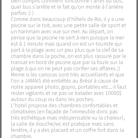
bien compris comment fonctionne l'arrêt du bus,
quel bus s'arrête et le fait qu'on monte à l'arrière
parfois :) )
Comme dans beaucoup d'hôtels de Rio, il y a une
piscine sur le toit, avec une petite salle de sport et
un hammam avec vue sur mer. Au départ, on
pense que la piscine ne sert à rien puisque la mer
est à 1 minute mais quand on est un touriste qui
part à la plage avec un peu plus que la clef de sa
chambre dans la poche, on est plus rassuré par le
transat en bord de piscine que par la foule sur la
plage à qui on ne peut pas confier ses affaires ;)
Meme si les cariocas sont très accueillants et que
l'on a JAMAIS été embêtés au Brésil à cause de
notre appareil photo, gopro, portables etc... il faut
rester vigilants et ne pas se balader avec 10000$
autour du coup ou dans les poches.
L'hotel propose des chambres confortables et
climatisées (en façade de l'immeuble donc pas
très esthétique mais indispensable vu la chaleur),
la salle de douche/wc est pratique mais sans
fenêtre, il y a des placard et un coffre fort dans la
chambre.