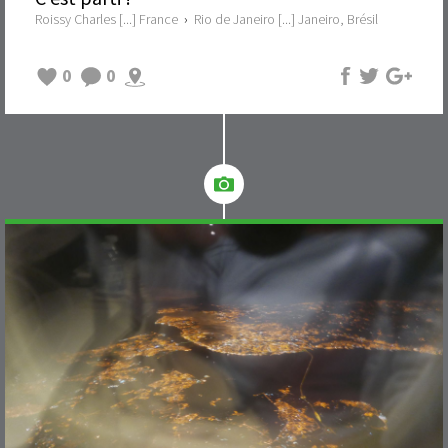
Roissy Charles [...] France
›
Rio de Janeiro [...] Janeiro, Brésil
0
0