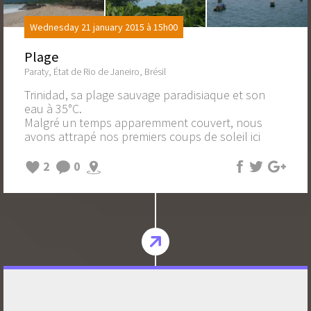
Wednesday 21 january 2015 à 15h00
Plage
Paraty, État de Rio de Janeiro, Brésil
Trinidad, sa plage sauvage paradisiaque et son
eau à 35°C.
Malgré un temps apparemment couvert, nous
avons attrapé nos premiers coups de soleil ici
2
0