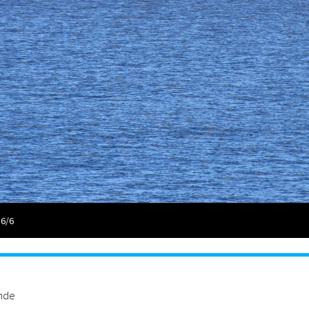
 6/6
ande