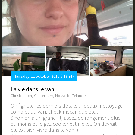
Thursday 22 october 2015 à 18h47
La vie dans le van
Christchurch, Canterbury, Nouvelle-Zélande
On fignole les derniers détails : rideaux, nettoyage
complet du van, check mecanique etc..
Sinon on a un grand lit, assez de rangement plus
ou moins et le gaz cooker est nickel. On devrait
plutot bien vivre dans le van :)