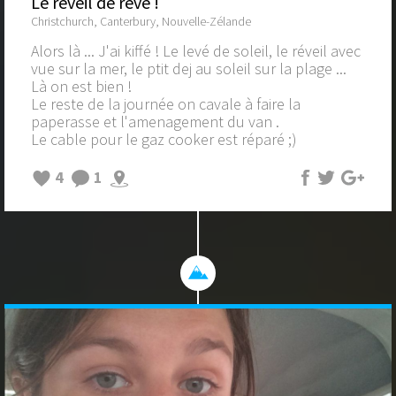
Le reveil de rêve !
Christchurch, Canterbury, Nouvelle-Zélande
Alors là ... J'ai kiffé ! Le levé de soleil, le réveil avec
vue sur la mer, le ptit dej au soleil sur la plage ...
Là on est bien !
Le reste de la journée on cavale à faire la
paperasse et l'amenagement du van .
Le cable pour le gaz cooker est réparé ;)
4
1