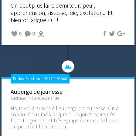
On peut plus faire demi tour: peur,
apprehension,tristesse, joie, excitation... Et
bientot fatigue +++ !
0
0
Friday 2 october 2015 à 08h00
Auberge de jeunesse
Auckland, Nouvelle-Zélande
Nous voilà arrivés à l'auberge de jeunesse. On a
connu mieux mais pr quelques jours ca ira très
bien. Le gerant est très sympa comme d'ailleurs
un peu tout le monde ici.