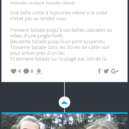
Waimauku, Auckland, Nouvelle-Zélande
Une belle sortie à la journée même si le soleil
n'etait pas au rendez vous
Premiere balade jusqu'à ces belles cascades au
milieu d'une jungle-forêt.
Deuxieme balade jusqu'à un pont suspendu.
Troisième balade dans les dunes de sable noir
pour arriver pres d'un lac.
Et derniere balade sur la plage pas loin de là.
4
0