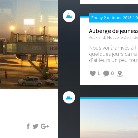
Friday 2 october 2015 à 
Auberge de jeunes
Auckland, Nouvelle-Zéland
Nous voilà arrivés à 
quelques jours ca ira
d'ailleurs un peu tout
1
0