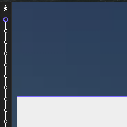
Départ
On embarque !
Notre avion pour le bout du monde
Après avoir fait nos aurevoirs...
Auberge de jeunesse
Mont Eden
Waiheke Island
Sky Tower
Depart en HelpX
La vie à la ferme
Muriwai Beach