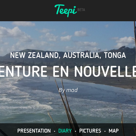
NEW ZEALAND
,
AUSTRALIA
,
TONGA
ENTURE EN NOUVELL
By mad
PRESENTATION
•
DIARY
•
PICTURES
•
MAP