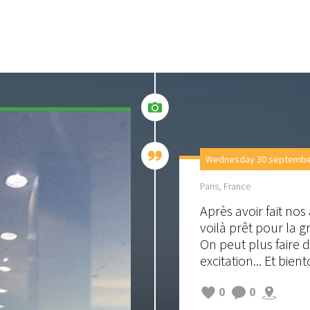
Wednesday 30 september
Paris, France
Après avoir fait no
voilà prêt pour la g
On peut plus faire d
excitation... Et bient
0
0