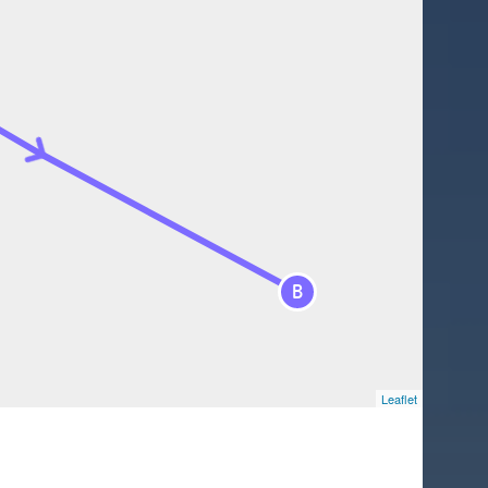
B
Leaflet