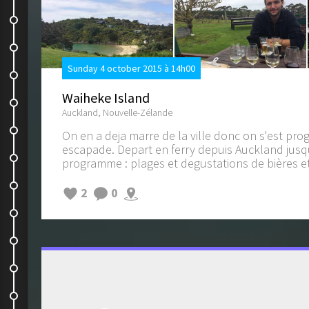
Une jolie journée
En avant direction Kaikoura
Sunday 4 october 2015 à 14h00
Les Seals ;)
Waiheke Island
Whale Watch
Auckland, Nouvelle-Zélande
Dernier jour pour les parents
On en a deja marre de la ville donc on s'est pr
escapade. Depart en ferry depuis Auckland jusqu'
Retour dans l'ile du nord
programme : plages et degustations de bières et 
On visite
2
0
Le train- train
Lake Mangamahoe
Dawson Falls
Mount Taranaki