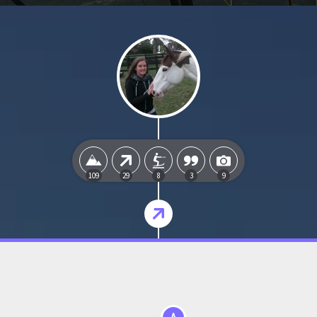
109
29
8
3
9