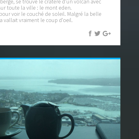
berge, se trouve le cratere d'un volcan avec
r toute la ville : le mont eden.
pour voir le couché de soleil. Malgré la belle
a vallait vraiment le coup d'oeil.