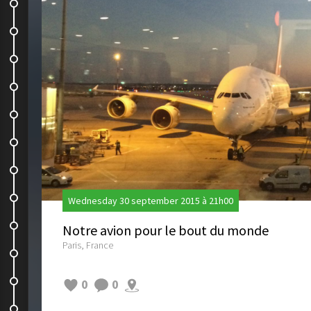
Notre premier boulot en NZ
Notre premier day off.
Le quotidien
Fini les kiwis
Une petite semaine dans la...
Journée cascades
On evite la pluie !
Cathedral Cove
Wednesday 30 september 2015 à 21h00
Castel Rock
Notre avion pour le bout du monde
Paris, France
The Pinnacles
On a de la visite
0
0
Depart pour 3 semaines de road...