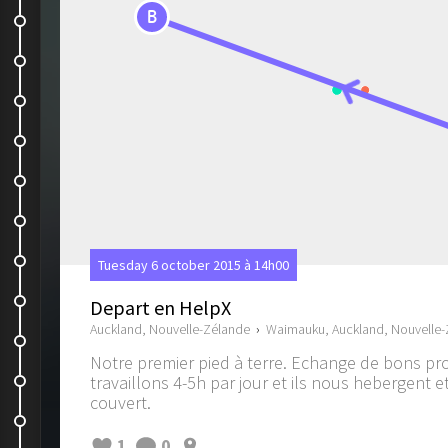
B
Les trésors cachés de New...
On est content !!!
The three little sisters
On rejoint les copains
Notre journée de reveillon de Noël
Merry Christmas
Trip dans les caves
Tuesday 6 october 2015 à 14h00
Swing ...
Depart en HelpX
Auckland, Nouvelle-Zélande
›
Waimauku, Auckland, Nouvelle
Barbottage dans la rivière
Notre premier pied à terre. Echange de bons pr
Jet Boat
travaillons 4-5h par jour et ils nous hebergent e
couvert.
Rotorua
1
0