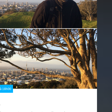
à 18h00
e