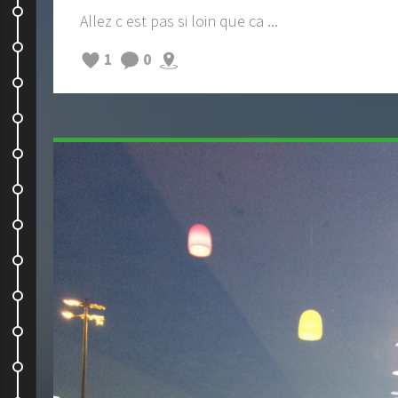
akaroa-christchurch- kaikoura
Allez c est pas si loin que ca ...
Kaikoura : un superbe endroit
1
0
On grimpe !
On tente ...
Cable Bay
Les Malborough Sounds
Un jour à Picton
En route pour notre deuxieme...
On the sea and on the road !
Changement de programme !
Sur la route