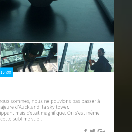
 15h00
e
 nous sommes, nous ne pouvions pas passer à
majeure d'Auckland: la sky tower.
flippant mais c'etait magnifique. On s'est même
 cette sublime vue !