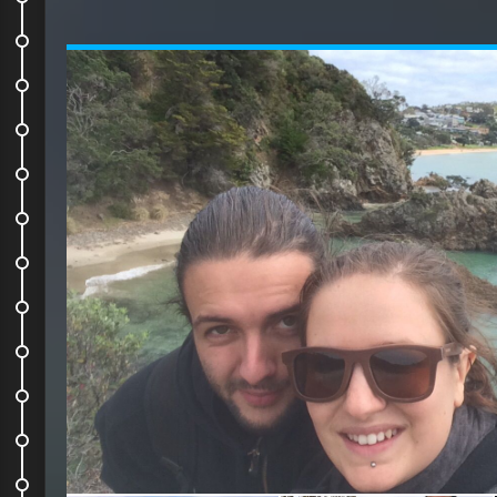
Journée d'anniv !
Ballade dans le Coromandel
Coromandel again
Hobbiton and Rotorua
Waitomo cave
Skydive !
En route pour le sud
Le ferry
En route pour Abel Tasman
Une journée fabuleuse
On descend sur la West Coast