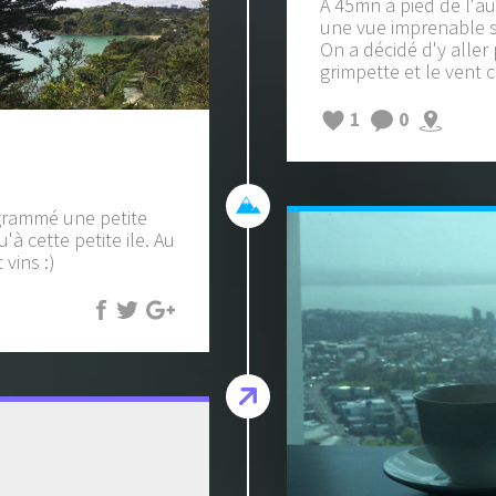
A 45mn à pied de l'au
une vue imprenable su
On a décidé d'y aller 
grimpette et le vent c
1
0
ogrammé une petite
à cette petite ile. Au
vins :)