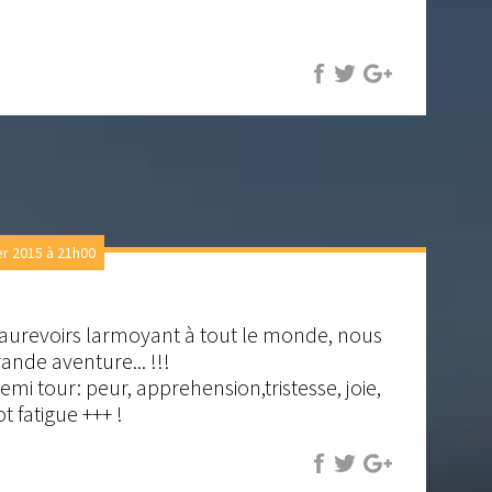
 2015 à 21h00
s aurevoirs larmoyant à tout le monde, nous
rande aventure... !!!
emi tour: peur, apprehension,tristesse, joie,
ot fatigue +++ !