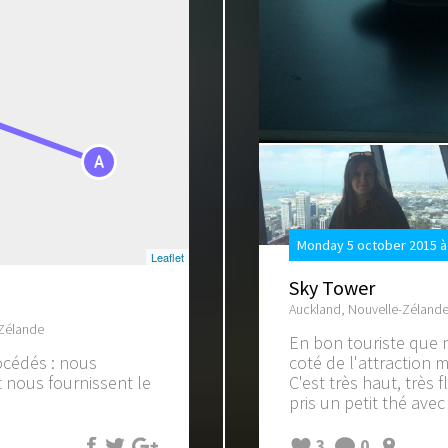
A
Monday 5 october 2015 à
Leaflet
Sky Tower
Auckland, Nouvelle-Zéland
-Zélande
En bon touriste que
océdés : nous
coté de l'attraction 
t nous fournissent le
C'est très haut, très 
pris un petit thé avec
3
0