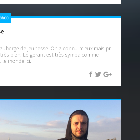
08h00
se
e
l'auberge de jeunesse. On a connu mieux mais pr
 très bien. Le gerant est très sympa comme
 le monde ici.