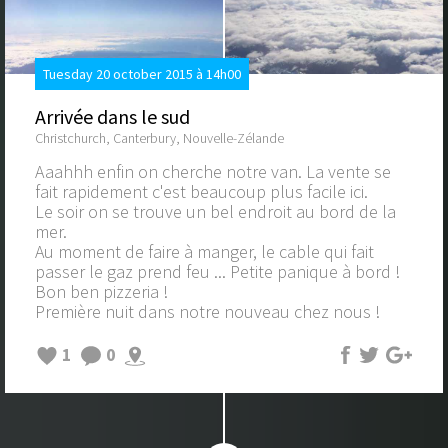
Tuesday 20 october 2015 à 14h00
Arrivée dans le sud
Christchurch, Canterbury, Nouvelle-Zélande
Aaahhh enfin on cherche notre van. La vente se
fait rapidement c'est beaucoup plus facile ici.
Le soir on se trouve un bel endroit au bord de la
mer.
Au moment de faire à manger, le cable qui fait
passer le gaz prend feu ... Petite panique à bord !
Bon ben pizzeria !
Première nuit dans notre nouveau chez nous !
1
0