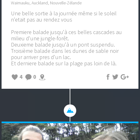
Waimauku, Auckland, Nouvelle-Zélande
Une belle sortie à la journée même si le soleil
n'etait pas au rendez vous
Premiere balade jusqu'à ces belles cascades au
milieu d'une jungle-forêt.
Deuxieme balade jusqu'à un pont suspendu.
Troisième balade dans les dunes de sable noir
pour arriver pres d'un lac.
Et derniere balade sur la plage pas loin de là.
4
0