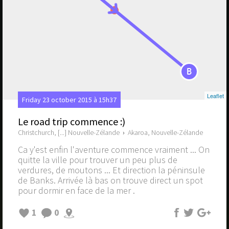
B
Leaflet
Friday 23 october 2015 à 15h37
Le road trip commence :)
Christchurch, [...] Nouvelle-Zélande
›
Akaroa, Nouvelle-Zélande
Ca y'est enfin l'aventure commence vraiment ... On
quitte la ville pour trouver un peu plus de
verdures, de moutons ... Et direction la péninsule
de Banks. Arrivée là bas on trouve direct un spot
pour dormir en face de la mer .
1
0