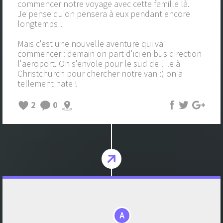
commencer notre voyage avec cette famille là.
Je pense qu'on pensera à eux pendant encore
longtemps !
Mais c'est une nouvelle aventure qui va
commencer : demain on part d'ici en bus direction
l'aeroport. On s'envole pour le sud de l'ile à
Christchurch pour chercher notre van :) on a
tellement hate !
2
0
A