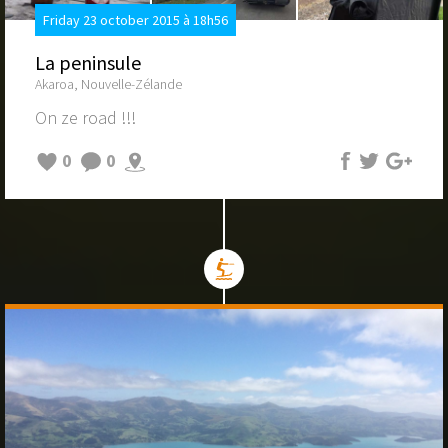
Friday 23 october 2015 à 18h56
La peninsule
Akaroa, Nouvelle-Zélande
On ze road !!!
0
0