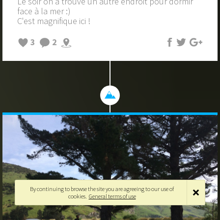
Le soir on a trouvé un autre endroit pour dormir
face à la mer :)
C'est magnifique ici !
3
2
By continuing to browse the site you are agreeing to our use of
cookies.
General terms of use