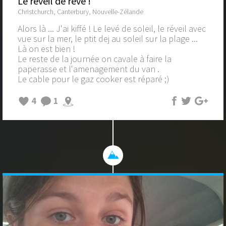
Le reveil de rêve !
Christchurch, Canterbury, Nouvelle-Zélande
Alors là ... J'ai kiffé ! Le levé de soleil, le réveil avec
vue sur la mer, le ptit dej au soleil sur la plage ...
Là on est bien !
Le reste de la journée on cavale à faire la
paperasse et l'amenagement du van .
Le cable pour le gaz cooker est réparé ;)
4
1