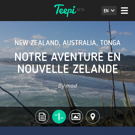
EN
NEW ZEALAND
,
AUSTRALIA
,
TONGA
NOTRE AVENTURE EN
NOUVELLE ZELANDE
By mad