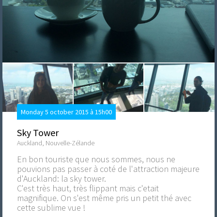
Monday 5 october 2015 à 15h00
Sky Tower
Auckland, Nouvelle-Zélande
En bon touriste que nous sommes, nous ne
pouvions pas passer à coté de l'attraction majeure
d'Auckland: la sky tower.
C'est très haut, très flippant mais c'etait
magnifique. On s'est même pris un petit thé avec
cette sublime vue !