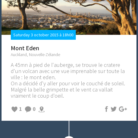
Saturday 3 october 2015 à 18h00
Mont Eden
Auckland, Nouvelle-Zélande
A 45mn à pied de l'auberge, se trouve le cratere
d'un volcan avec une vue imprenable sur toute la
ville : le mont eden.
On a décidé d'y aller pour voir le couché de soleil.
Malgré la belle grimpette et le vent ca vallait
vraiment le coup d'oeil.
1
0