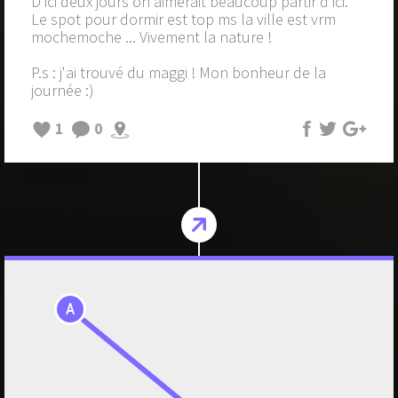
D'ici deux jours on aimerait beaucoup partir d'ici.
Le spot pour dormir est top ms la ville est vrm
mochemoche ... Vivement la nature !
P.s : j'ai trouvé du maggi ! Mon bonheur de la
journée :)
1
0
A