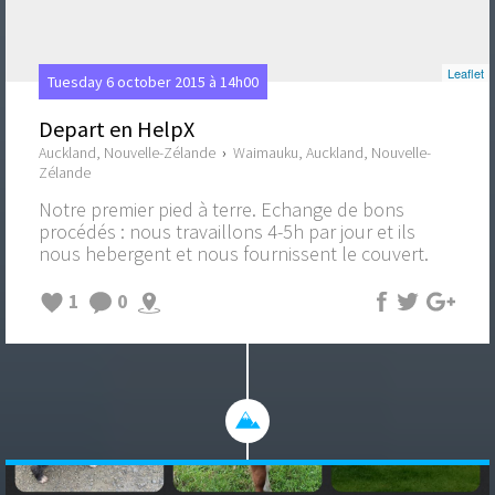
Leaflet
Tuesday 6 october 2015 à 14h00
Depart en HelpX
Auckland, Nouvelle-Zélande
›
Waimauku, Auckland, Nouvelle-
Zélande
Notre premier pied à terre. Echange de bons
procédés : nous travaillons 4-5h par jour et ils
nous hebergent et nous fournissent le couvert.
1
0