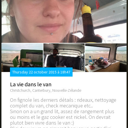
Thursday 22 october 2015 à 18h47
La vie dans le van
Christchurch, Canterbury, Nouvelle-Zélande
On fignole les derniers détails : rideaux, nettoyage
complet du van, check mecanique etc..
Sinon on a un grand lit, assez de rangement plus
ou moins et le gaz cooker est nickel. On devrait
plutot bien vivre dans le van :)