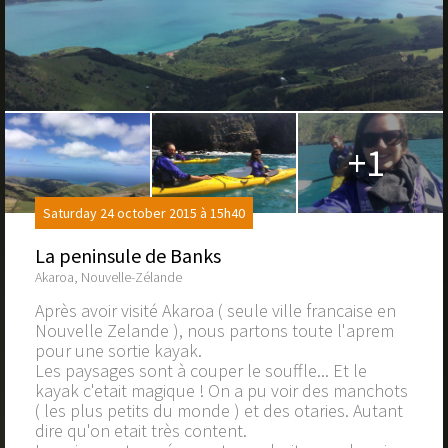
+1
Saturday 24 october 2015 à 15h40
La peninsule de Banks
Akaroa, Nouvelle-Zélande
Après avoir visité Akaroa ( seule ville francaise en
Nouvelle Zelande ), nous partons toute l'aprem
pour une sortie kayak.
Les paysages sont à couper le souffle... Et le
kayak c'etait magique ! On a pu voir des manchots
( les plus petits du monde ) et des otaries. Autant
dire qu'on etait très content.