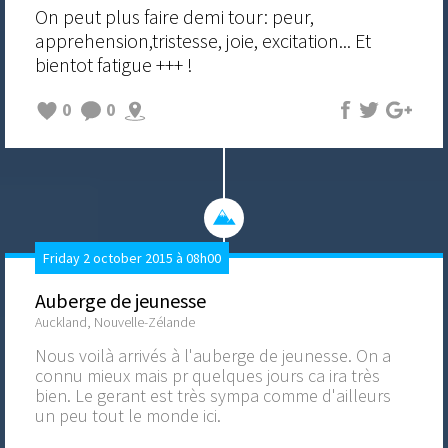
On peut plus faire demi tour: peur,
apprehension,tristesse, joie, excitation... Et
bientot fatigue +++ !
0
0
Friday 2 october 2015 à 08h00
Auberge de jeunesse
Auckland, Nouvelle-Zélande
Nous voilà arrivés à l'auberge de jeunesse. On a
connu mieux mais pr quelques jours ca ira très
bien. Le gerant est très sympa comme d'ailleurs
un peu tout le monde ici.