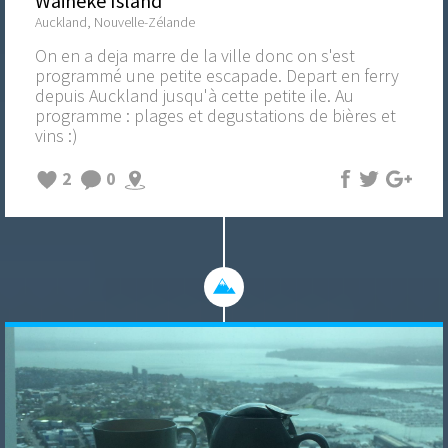
Waiheke Island
Auckland, Nouvelle-Zélande
On en a deja marre de la ville donc on s'est
programmé une petite escapade. Depart en ferry
depuis Auckland jusqu'à cette petite ile. Au
programme : plages et degustations de bières et
vins :)
2
0