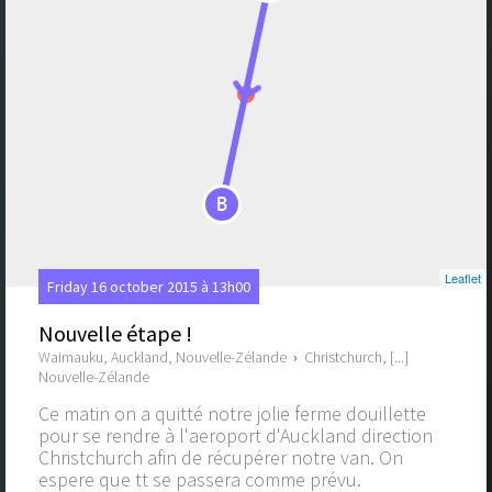
B
Leaflet
Friday 16 october 2015 à 13h00
Nouvelle étape !
Waimauku, Auckland, Nouvelle-Zélande
›
Christchurch, [...]
Nouvelle-Zélande
Ce matin on a quitté notre jolie ferme douillette
pour se rendre à l'aeroport d'Auckland direction
Christchurch afin de récupérer notre van. On
espere que tt se passera comme prévu.