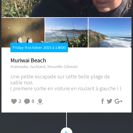
Friday 9 october 2015 à 14h00
Muriwai Beach
Waimauku, Auckland, Nouvelle-Zélande
Une petite escapade sur cette belle plage de
sable noir.
( premiere sortie en voiture en roulant à gauche ! )
2
0