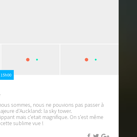
 15h00
e
 nous sommes, nous ne pouvions pas passer à
majeure d'Auckland: la sky tower.
flippant mais c'etait magnifique. On s'est même
 cette sublime vue !