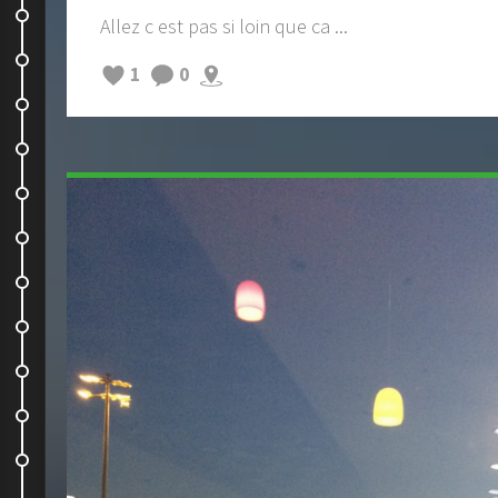
akaroa-christchurch- kaikoura
Allez c est pas si loin que ca ...
Kaikoura : un superbe endroit
1
0
On grimpe !
On tente ...
Cable Bay
Les Malborough Sounds
Un jour à Picton
En route pour notre deuxieme...
On the sea and on the road !
Changement de programme !
Sur la route