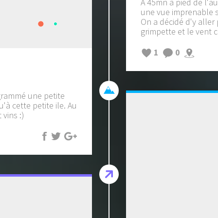
A 45mn à pied de l'au
une vue imprenable su
On a décidé d'y aller 
grimpette et le vent c
1
0
ogrammé une petite
à cette petite ile. Au
vins :)