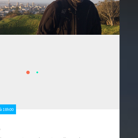
à 18h00
e