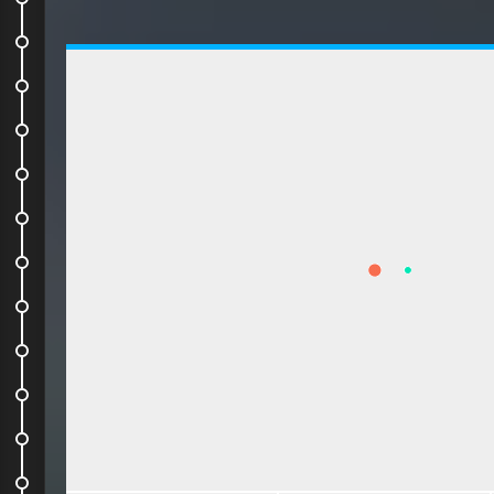
Journée d'anniv !
Ballade dans le Coromandel
Coromandel again
Hobbiton and Rotorua
Waitomo cave
Skydive !
En route pour le sud
Le ferry
En route pour Abel Tasman
Une journée fabuleuse
On descend sur la West Coast