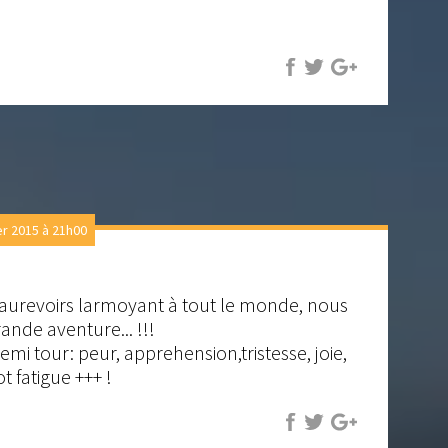
 2015 à 21h00
s aurevoirs larmoyant à tout le monde, nous
rande aventure... !!!
emi tour: peur, apprehension,tristesse, joie,
ot fatigue +++ !