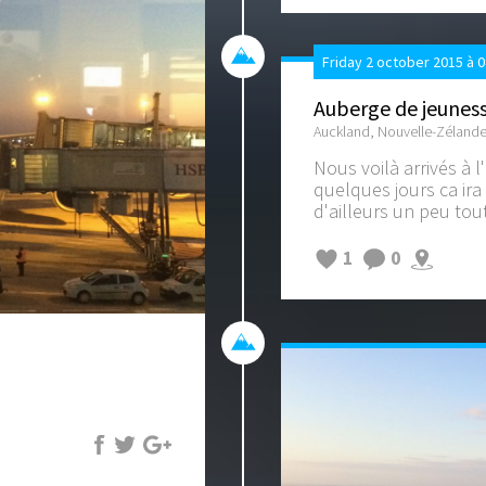
Friday 2 october 2015 à 
Auberge de jeunes
Auckland, Nouvelle-Zéland
Nous voilà arrivés à 
quelques jours ca ira
d'ailleurs un peu tout
1
0