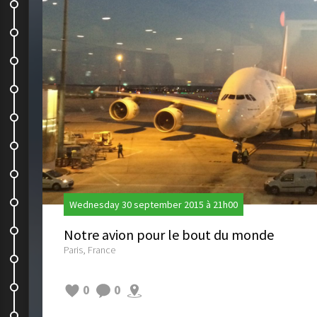
Notre premier boulot en NZ
Notre premier day off.
Le quotidien
Fini les kiwis
Une petite semaine dans la...
Journée cascades
On evite la pluie !
Cathedral Cove
Wednesday 30 september 2015 à 21h00
Castel Rock
Notre avion pour le bout du monde
Paris, France
The Pinnacles
On a de la visite
0
0
Depart pour 3 semaines de road...