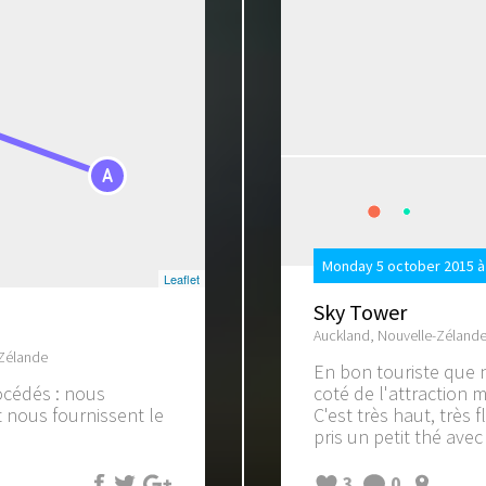
A
Monday 5 october 2015 à
Leaflet
Sky Tower
Auckland, Nouvelle-Zéland
-Zélande
En bon touriste que
océdés : nous
coté de l'attraction 
t nous fournissent le
C'est très haut, très 
pris un petit thé avec
3
0