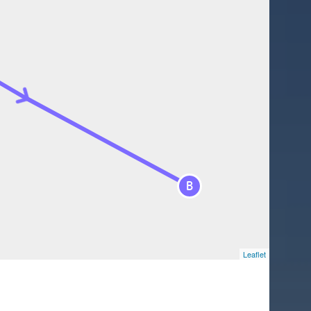
B
Leaflet