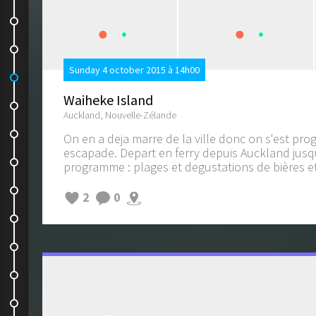
Une jolie journée
En avant direction Kaikoura
Sunday 4 october 2015 à 14h00
Les Seals ;)
Waiheke Island
Whale Watch
Auckland, Nouvelle-Zélande
Dernier jour pour les parents
On en a deja marre de la ville donc on s'est pr
escapade. Depart en ferry depuis Auckland jusqu'
Retour dans l'ile du nord
programme : plages et degustations de bières et 
On visite
2
0
Le train- train
Lake Mangamahoe
Dawson Falls
Mount Taranaki