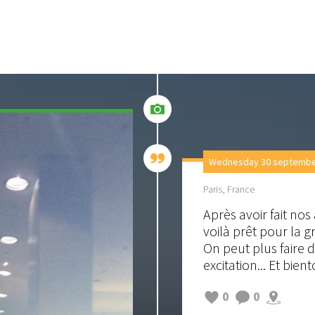
Wednesday 30 september
Paris, France
Après avoir fait no
voilà prêt pour la g
On peut plus faire d
excitation... Et bient
0
0