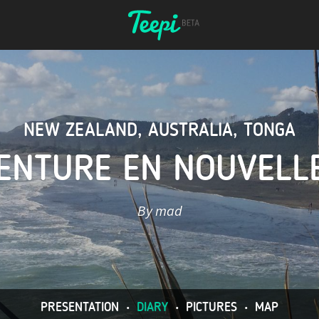
NEW ZEALAND
,
AUSTRALIA
,
TONGA
ENTURE EN NOUVELL
By mad
PRESENTATION
•
DIARY
•
PICTURES
•
MAP