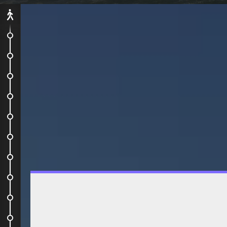
Départ
On embarque !
Notre avion pour le bout du monde
Après avoir fait nos aurevoirs...
Auberge de jeunesse
Mont Eden
Waiheke Island
Sky Tower
Depart en HelpX
La vie à la ferme
Muriwai Beach