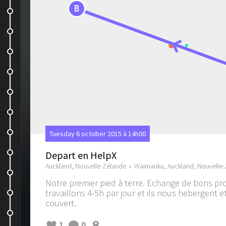
B
Les trésors cachés de New...
On est content !!!
The three little sisters
On rejoint les copains
Notre journée de reveillon de Noël
Merry Christmas
Trip dans les caves
Tuesday 6 october 2015 à 14h00
Swing ...
Depart en HelpX
Auckland, Nouvelle-Zélande
›
Waimauku, Auckland, Nouvelle
Barbottage dans la rivière
Notre premier pied à terre. Echange de bons pr
Jet Boat
travaillons 4-5h par jour et ils nous hebergent e
couvert.
Rotorua
1
0