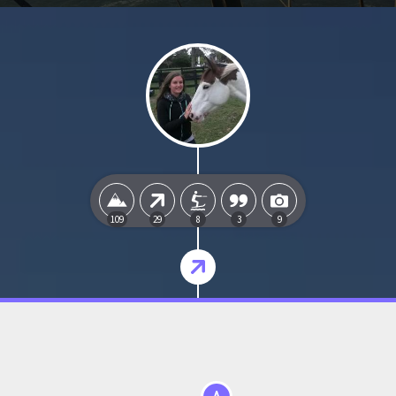
109
29
8
3
9