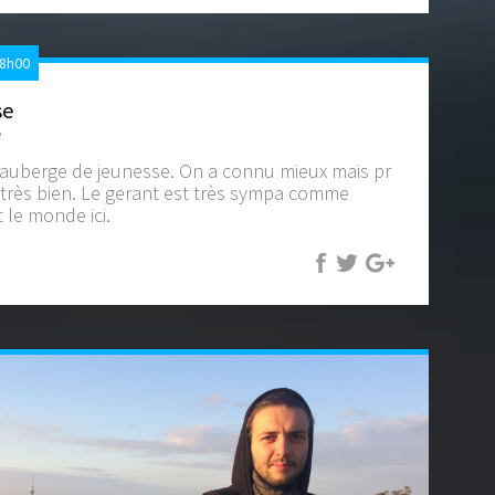
08h00
se
e
l'auberge de jeunesse. On a connu mieux mais pr
 très bien. Le gerant est très sympa comme
 le monde ici.