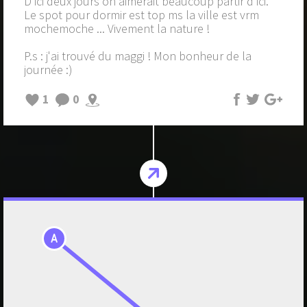
D'ici deux jours on aimerait beaucoup partir d'ici.
Le spot pour dormir est top ms la ville est vrm
mochemoche ... Vivement la nature !
P.s : j'ai trouvé du maggi ! Mon bonheur de la
journée :)
1
0
A