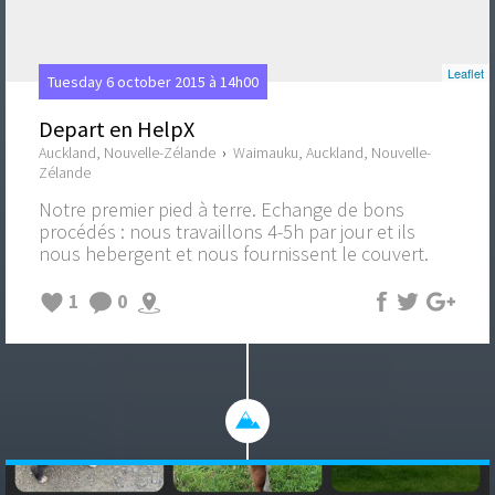
Leaflet
Tuesday 6 october 2015 à 14h00
Depart en HelpX
Auckland, Nouvelle-Zélande
›
Waimauku, Auckland, Nouvelle-
Zélande
Notre premier pied à terre. Echange de bons
procédés : nous travaillons 4-5h par jour et ils
nous hebergent et nous fournissent le couvert.
1
0