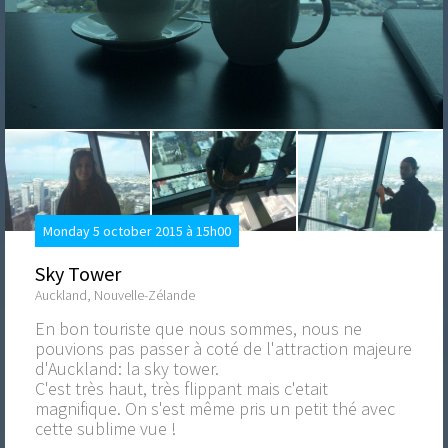
Monday 5 october 2015 à 15h00
Sky Tower
Auckland, Nouvelle-Zélande
En bon touriste que nous sommes, nous ne
pouvions pas passer à coté de l'attraction majeure
d'Auckland: la sky tower.
C'est très haut, très flippant mais c'etait
magnifique. On s'est même pris un petit thé avec
cette sublime vue !