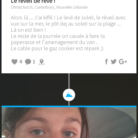
Le reveil de rêve !
Christchurch, Canterbury, Nouvelle-Zélande
Alors là ... J'ai kiffé ! Le levé de soleil, le réveil avec
vue sur la mer, le ptit dej au soleil sur la plage ...
Là on est bien !
Le reste de la journée on cavale à faire la
paperasse et l'amenagement du van .
Le cable pour le gaz cooker est réparé ;)
4
1