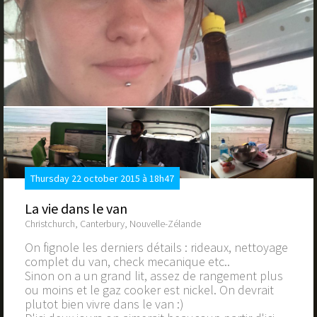
Thursday 22 october 2015 à 18h47
La vie dans le van
Christchurch, Canterbury, Nouvelle-Zélande
On fignole les derniers détails : rideaux, nettoyage
complet du van, check mecanique etc..
Sinon on a un grand lit, assez de rangement plus
ou moins et le gaz cooker est nickel. On devrait
plutot bien vivre dans le van :)