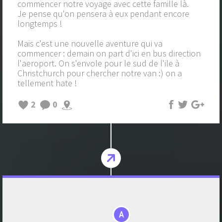
commencer notre voyage avec cette famille là.
Je pense qu'on pensera à eux pendant encore
longtemps !
Mais c'est une nouvelle aventure qui va
commencer : demain on part d'ici en bus direction
l'aeroport. On s'envole pour le sud de l'ile à
Christchurch pour chercher notre van :) on a
tellement hate !
2
0
A