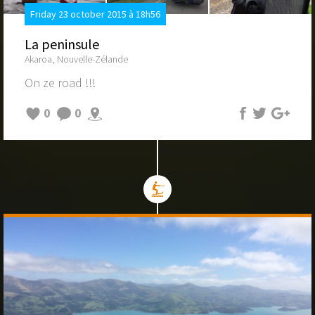
Friday 23 october 2015 à 18h56
La peninsule
Akaroa, Nouvelle-Zélande
On ze road !!!
0
0