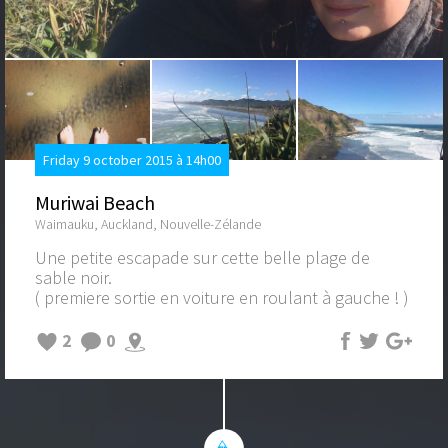
Friday 9 october 2015 à 14h00
Muriwai Beach
Waimauku, Auckland, Nouvelle-Zélande
Une petite escapade sur cette belle plage de
sable noir.
( premiere sortie en voiture en roulant à gauche ! )
2
0