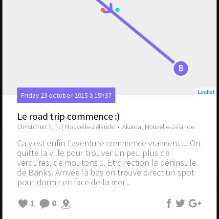
B
Leaflet
Friday 23 october 2015 à 15h37
Le road trip commence :)
Christchurch, [...] Nouvelle-Zélande
›
Akaroa, Nouvelle-Zélande
Ca y'est enfin l'aventure commence vraiment ... On
quitte la ville pour trouver un peu plus de
verdures, de moutons ... Et direction la péninsule
de Banks. Arrivée là bas on trouve direct un spot
pour dormir en face de la mer .
1
0