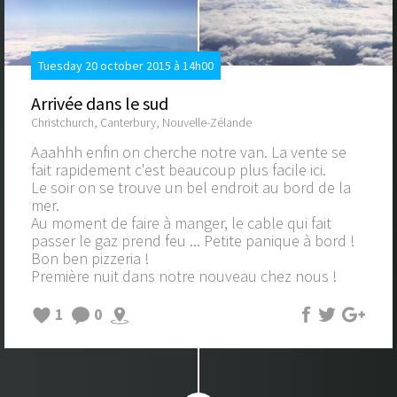
Tuesday 20 october 2015 à 14h00
Arrivée dans le sud
Christchurch, Canterbury, Nouvelle-Zélande
Aaahhh enfin on cherche notre van. La vente se
fait rapidement c'est beaucoup plus facile ici.
Le soir on se trouve un bel endroit au bord de la
mer.
Au moment de faire à manger, le cable qui fait
passer le gaz prend feu ... Petite panique à bord !
Bon ben pizzeria !
Première nuit dans notre nouveau chez nous !
1
0