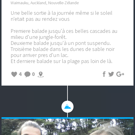
Waimauku, Auckland, Nouvelle-Zélande
Une belle sortie à la journée même si le soleil
n'etait pas au rendez vous
Premiere balade jusqu'à ces belles cascades au
milieu d'une jungle-forêt.
Deuxieme balade jusqu'à un pont suspendu.
Troisième balade dans les dunes de sable noir
pour arriver pres d'un lac.
Et derniere balade sur la plage pas loin de là.
4
0