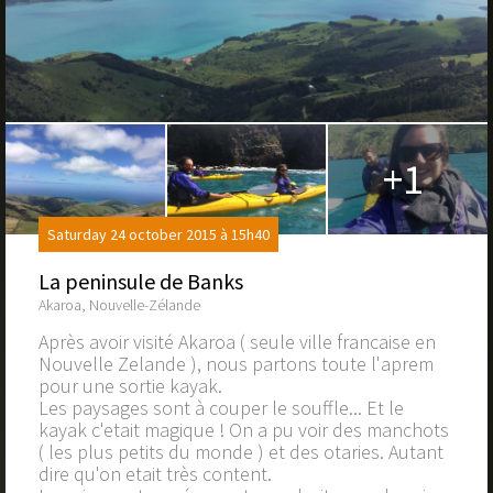
+1
Saturday 24 october 2015 à 15h40
La peninsule de Banks
Akaroa, Nouvelle-Zélande
Après avoir visité Akaroa ( seule ville francaise en
Nouvelle Zelande ), nous partons toute l'aprem
pour une sortie kayak.
Les paysages sont à couper le souffle... Et le
kayak c'etait magique ! On a pu voir des manchots
( les plus petits du monde ) et des otaries. Autant
dire qu'on etait très content.