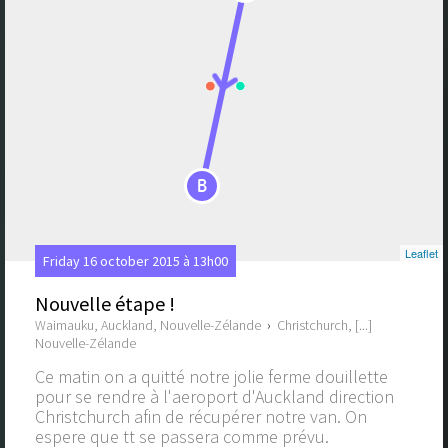
B
Leaflet
Friday 16 october 2015 à 13h00
Nouvelle étape !
Waimauku, Auckland, Nouvelle-Zélande
›
Christchurch, [...]
Nouvelle-Zélande
Ce matin on a quitté notre jolie ferme douillette
pour se rendre à l'aeroport d'Auckland direction
Christchurch afin de récupérer notre van. On
espere que tt se passera comme prévu.