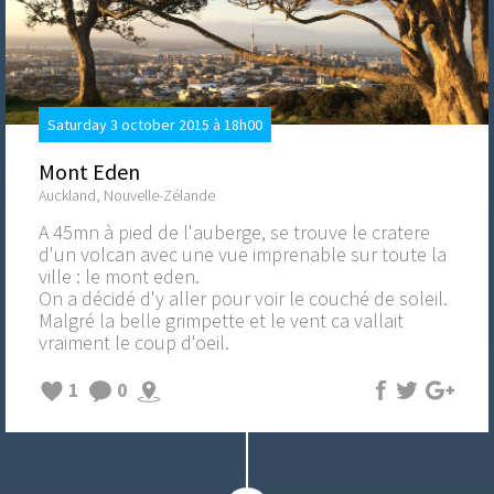
Saturday 3 october 2015 à 18h00
Mont Eden
Auckland, Nouvelle-Zélande
A 45mn à pied de l'auberge, se trouve le cratere
d'un volcan avec une vue imprenable sur toute la
ville : le mont eden.
On a décidé d'y aller pour voir le couché de soleil.
Malgré la belle grimpette et le vent ca vallait
vraiment le coup d'oeil.
1
0