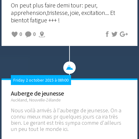
On peut plus faire demi tour: peur,
apprehension,tristesse, joie, excitation... Et
bientot fatigue +++ !
0
0
Friday 2 october 2015 à 08h00
Auberge de jeunesse
Auckland, Nouvelle-Zélande
Nous voilà arrivés à l'auberge de jeunesse. On a
connu mieux mais pr quelques jours ca ira très
bien. Le gerant est très sympa comme d'ailleurs
un peu tout le monde ici.