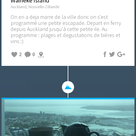
Waiheke Island
Auckland, Nouvelle-Zélande
On en a deja marre de la ville donc on s'est
programmé une petite escapade. Depart en ferry
depuis Auckland jusqu'à cette petite ile. Au
programme : plages et degustations de bières et
vins :)
2
0