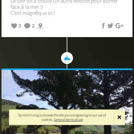
Le soir on a trouvé un autre endroit pour dormir
face à la mer :)
C'est magnifique ici !
3
2
By continuing to browse the site you are agreeing to our use of
cookies.
General terms of use