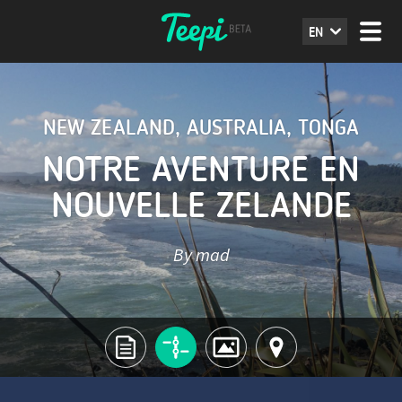
EN
NEW ZEALAND
,
AUSTRALIA
,
TONGA
NOTRE AVENTURE EN
NOUVELLE ZELANDE
By mad