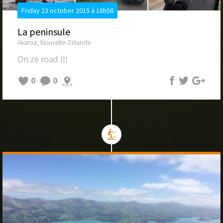
Friday 23 october 2015 à 18h56
La peninsule
Akaroa, Nouvelle-Zélande
On ze road !!!
0
0