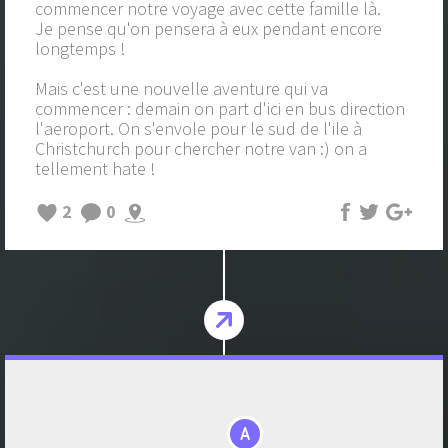
commencer notre voyage avec cette famille là.
Je pense qu'on pensera à eux pendant encore
longtemps !
Mais c'est une nouvelle aventure qui va
commencer : demain on part d'ici en bus direction
l'aeroport. On s'envole pour le sud de l'ile à
Christchurch pour chercher notre van :) on a
tellement hate !
2
0
A