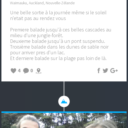
Waimauku, Auckland, Nouvelle-Zélande
Une belle sortie à la journée même si le soleil
n'etait pas au rendez vous
Premiere balade jusqu'à ces belles cascades au
milieu d'une jungle-forêt.
Deuxieme balade jusqu'à un pont suspendu.
Troisième balade dans les dunes de sable noir
pour arriver pres d'un lac.
Et derniere balade sur la plage pas loin de là.
4
0