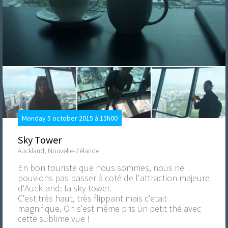
Monday 5 october 2015 à 15h00
Sky Tower
Auckland, Nouvelle-Zélande
En bon touriste que nous sommes, nous ne
pouvions pas passer à coté de l'attraction majeure
d'Auckland: la sky tower.
C'est très haut, très flippant mais c'etait
magnifique. On s'est même pris un petit thé avec
cette sublime vue !