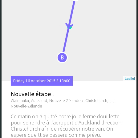
B
Leaflet
Friday 16 october 2015 à 13h00
Nouvelle étape !
Waimauku, Auckland, Nouvelle-Zélande
›
Christchurch, [...]
Nouvelle-Zélande
Ce matin on a quitté notre jolie ferme douillette
pour se rendre à l'aeroport d'Auckland direction
Christchurch afin de récupérer notre van. On
espere que tt se passera comme prévu.