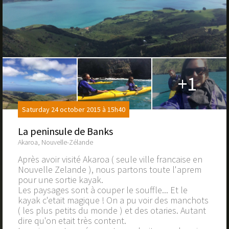
+1
Saturday 24 october 2015 à 15h40
La peninsule de Banks
Akaroa, Nouvelle-Zélande
Après avoir visité Akaroa ( seule ville francaise en
Nouvelle Zelande ), nous partons toute l'aprem
pour une sortie kayak.
Les paysages sont à couper le souffle... Et le
kayak c'etait magique ! On a pu voir des manchots
( les plus petits du monde ) et des otaries. Autant
dire qu'on etait très content.