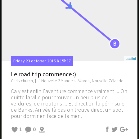
B
Leaflet
Friday 23 october 2015 à 15h37
Le road trip commence :)
Christchurch, [...] Nouvelle-Zélande
›
Akaroa, Nouvelle-Zélande
Ca y'est enfin l'aventure commence vraiment ... On
quitte la ville pour trouver un peu plus de
verdures, de moutons ... Et direction la péninsule
de Banks. Arrivée là bas on trouve direct un spot
pour dormir en face de la mer .
1
0