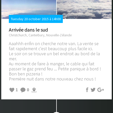
Tuesday 20 october 2015 à 14h00
Arrivée dans le sud
Christchurch, Canterbury, Nouvelle-Zélande
Aaahhh enfin on cherche notre van. La vente se
fait rapidement c'est beaucoup plus facile ici.
Le soir on se trouve un bel endroit au bord de la
mer.
Au moment de faire à manger, le cable qui fait
passer le gaz prend feu ... Petite panique à bord !
Bon ben pizzeria !
Première nuit dans notre nouveau chez nous !
1
0