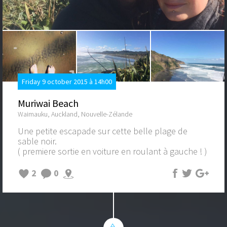
Friday 9 october 2015 à 14h00
Muriwai Beach
Waimauku, Auckland, Nouvelle-Zélande
Une petite escapade sur cette belle plage de
sable noir.
( premiere sortie en voiture en roulant à gauche ! )
2
0