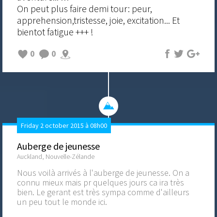
On peut plus faire demi tour: peur,
apprehension,tristesse, joie, excitation... Et
bientot fatigue +++ !
0
0
Friday 2 october 2015 à 08h00
Auberge de jeunesse
Auckland, Nouvelle-Zélande
Nous voilà arrivés à l'auberge de jeunesse. On a
connu mieux mais pr quelques jours ca ira très
bien. Le gerant est très sympa comme d'ailleurs
un peu tout le monde ici.