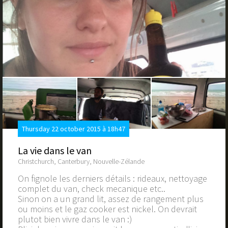
Thursday 22 october 2015 à 18h47
La vie dans le van
Christchurch, Canterbury, Nouvelle-Zélande
On fignole les derniers détails : rideaux, nettoyage
complet du van, check mecanique etc..
Sinon on a un grand lit, assez de rangement plus
ou moins et le gaz cooker est nickel. On devrait
plutot bien vivre dans le van :)