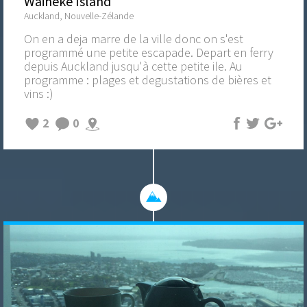
Waiheke Island
Auckland, Nouvelle-Zélande
On en a deja marre de la ville donc on s'est
programmé une petite escapade. Depart en ferry
depuis Auckland jusqu'à cette petite ile. Au
programme : plages et degustations de bières et
vins :)
2
0