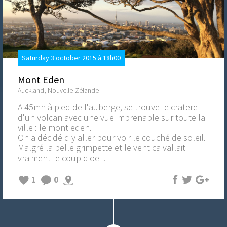
Saturday 3 october 2015 à 18h00
Mont Eden
Auckland, Nouvelle-Zélande
A 45mn à pied de l'auberge, se trouve le cratere
d'un volcan avec une vue imprenable sur toute la
ville : le mont eden.
On a décidé d'y aller pour voir le couché de soleil.
Malgré la belle grimpette et le vent ca vallait
vraiment le coup d'oeil.
1
0