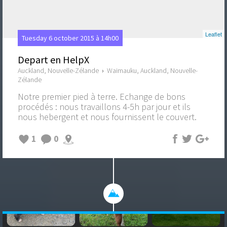
Leaflet
Tuesday 6 october 2015 à 14h00
Depart en HelpX
Auckland, Nouvelle-Zélande
›
Waimauku, Auckland, Nouvelle-
Zélande
Notre premier pied à terre. Echange de bons
procédés : nous travaillons 4-5h par jour et ils
nous hebergent et nous fournissent le couvert.
1
0