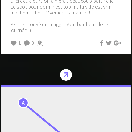
D'ici deux jours on aimerait beaucoup partir d'ici.
Le spot pour dormir est top ms la ville est vrm
mochemoche ... Vivement la nature !
P.s : j'ai trouvé du maggi ! Mon bonheur de la
journée :)
1
0
A