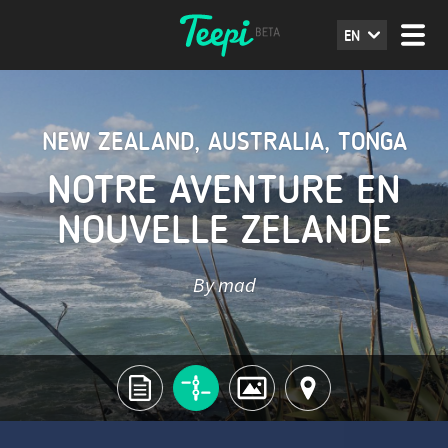
EN
NEW ZEALAND
,
AUSTRALIA
,
TONGA
NOTRE AVENTURE EN
NOUVELLE ZELANDE
By mad