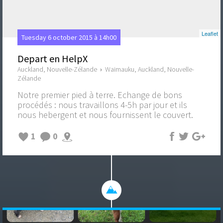
Leaflet
Tuesday 6 october 2015 à 14h00
Depart en HelpX
Auckland, Nouvelle-Zélande
›
Waimauku, Auckland, Nouvelle-
Zélande
Notre premier pied à terre. Echange de bons
procédés : nous travaillons 4-5h par jour et ils
nous hebergent et nous fournissent le couvert.
1
0