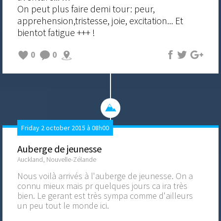
On peut plus faire demi tour: peur,
apprehension,tristesse, joie, excitation... Et
bientot fatigue +++ !
0
0
Friday 2 october 2015 à 08h00
Auberge de jeunesse
Auckland, Nouvelle-Zélande
Nous voilà arrivés à l'auberge de jeunesse. On a
connu mieux mais pr quelques jours ca ira très
bien. Le gerant est très sympa comme d'ailleurs
un peu tout le monde ici.