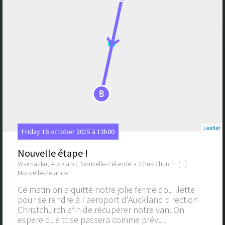
B
Leaflet
Friday 16 october 2015 à 13h00
Nouvelle étape !
Waimauku, Auckland, Nouvelle-Zélande
›
Christchurch, [...]
Nouvelle-Zélande
Ce matin on a quitté notre jolie ferme douillette
pour se rendre à l'aeroport d'Auckland direction
Christchurch afin de récupérer notre van. On
espere que tt se passera comme prévu.