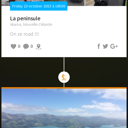
Friday 23 october 2015 à 18h56
La peninsule
Akaroa, Nouvelle-Zélande
On ze road !!!
0
0