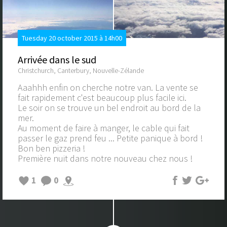
Tuesday 20 october 2015 à 14h00
Arrivée dans le sud
Christchurch, Canterbury, Nouvelle-Zélande
Aaahhh enfin on cherche notre van. La vente se
fait rapidement c'est beaucoup plus facile ici.
Le soir on se trouve un bel endroit au bord de la
mer.
Au moment de faire à manger, le cable qui fait
passer le gaz prend feu ... Petite panique à bord !
Bon ben pizzeria !
Première nuit dans notre nouveau chez nous !
1
0