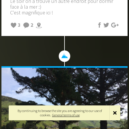
Le soir on a trouvé un autre endroit pour dormir
face à la mer :)
C'est magnifique ici !
3
2
By continuing to browse the site you are agreeing to our use of
cookies.
General terms of use