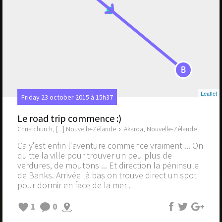
B
Leaflet
Friday 23 october 2015 à 15h37
Le road trip commence :)
Christchurch, [...] Nouvelle-Zélande
›
Akaroa, Nouvelle-Zélande
Ca y'est enfin l'aventure commence vraiment ... On
quitte la ville pour trouver un peu plus de
verdures, de moutons ... Et direction la péninsule
de Banks. Arrivée là bas on trouve direct un spot
pour dormir en face de la mer .
1
0