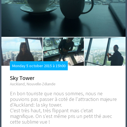
Monday 5 october 2015 à 15h00
Sky Tower
Auckland, Nouvelle-Zélande
En bon touriste que nous sommes, nous ne
pouvions pas passer à coté de l'attraction majeure
d'Auckland: la sky tower.
C'est très haut, très flippant mais c'etait
magnifique. On s'est même pris un petit thé avec
cette sublime vue !