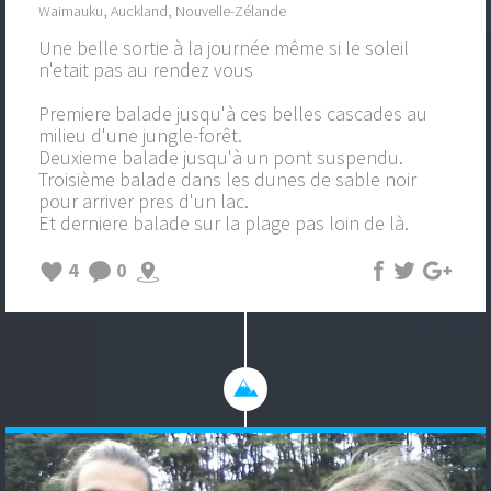
Waimauku, Auckland, Nouvelle-Zélande
Une belle sortie à la journée même si le soleil
n'etait pas au rendez vous
Premiere balade jusqu'à ces belles cascades au
milieu d'une jungle-forêt.
Deuxieme balade jusqu'à un pont suspendu.
Troisième balade dans les dunes de sable noir
pour arriver pres d'un lac.
Et derniere balade sur la plage pas loin de là.
4
0