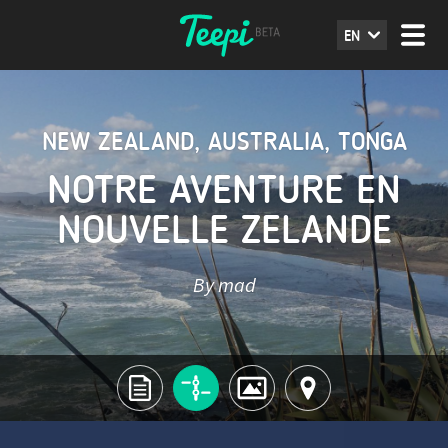
EN
NEW ZEALAND
,
AUSTRALIA
,
TONGA
NOTRE AVENTURE EN
NOUVELLE ZELANDE
By mad