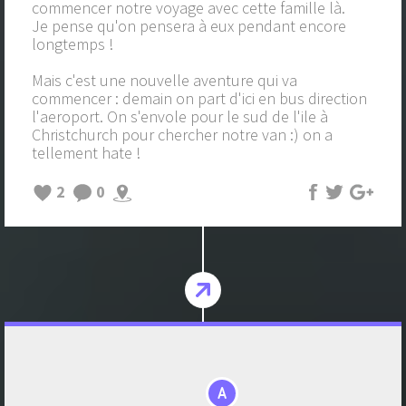
commencer notre voyage avec cette famille là.
Je pense qu'on pensera à eux pendant encore
longtemps !
Mais c'est une nouvelle aventure qui va
commencer : demain on part d'ici en bus direction
l'aeroport. On s'envole pour le sud de l'ile à
Christchurch pour chercher notre van :) on a
tellement hate !
2
0
A