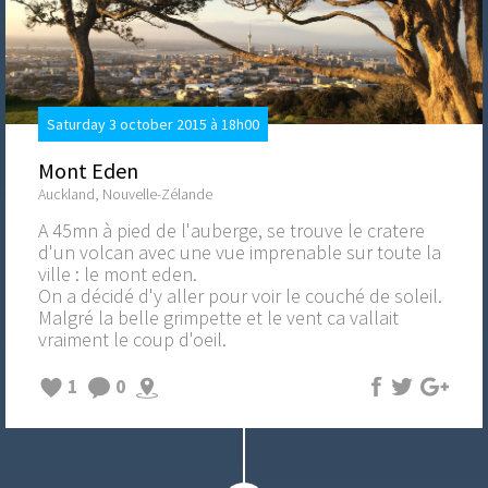
Saturday 3 october 2015 à 18h00
Mont Eden
Auckland, Nouvelle-Zélande
A 45mn à pied de l'auberge, se trouve le cratere
d'un volcan avec une vue imprenable sur toute la
ville : le mont eden.
On a décidé d'y aller pour voir le couché de soleil.
Malgré la belle grimpette et le vent ca vallait
vraiment le coup d'oeil.
1
0