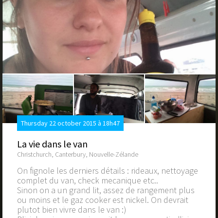
Thursday 22 october 2015 à 18h47
La vie dans le van
Christchurch, Canterbury, Nouvelle-Zélande
On fignole les derniers détails : rideaux, nettoyage
complet du van, check mecanique etc..
Sinon on a un grand lit, assez de rangement plus
ou moins et le gaz cooker est nickel. On devrait
plutot bien vivre dans le van :)