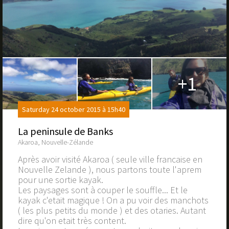
+1
Saturday 24 october 2015 à 15h40
La peninsule de Banks
Akaroa, Nouvelle-Zélande
Après avoir visité Akaroa ( seule ville francaise en
Nouvelle Zelande ), nous partons toute l'aprem
pour une sortie kayak.
Les paysages sont à couper le souffle... Et le
kayak c'etait magique ! On a pu voir des manchots
( les plus petits du monde ) et des otaries. Autant
dire qu'on etait très content.