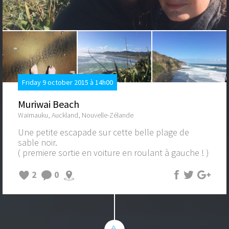
Friday 9 october 2015 à 14h00
Muriwai Beach
Waimauku, Auckland, Nouvelle-Zélande
Une petite escapade sur cette belle plage de
sable noir.
( premiere sortie en voiture en roulant à gauche ! )
2
0