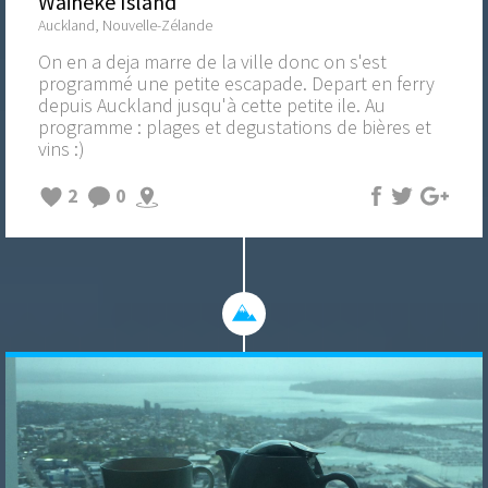
Waiheke Island
Auckland, Nouvelle-Zélande
On en a deja marre de la ville donc on s'est
programmé une petite escapade. Depart en ferry
depuis Auckland jusqu'à cette petite ile. Au
programme : plages et degustations de bières et
vins :)
2
0