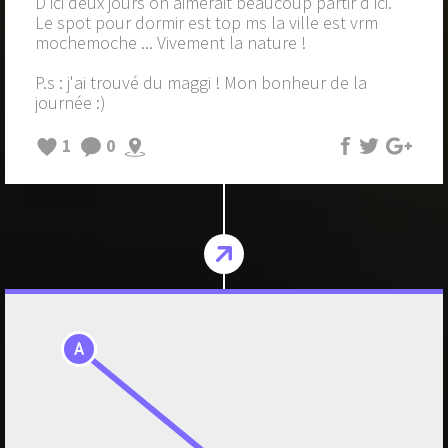
D'ici deux jours on aimerait beaucoup partir d'ici.
Le spot pour dormir est top ms la ville est vrm
mochemoche ... Vivement la nature !
P.s : j'ai trouvé du maggi ! Mon bonheur de la
journée :)
1
0
A