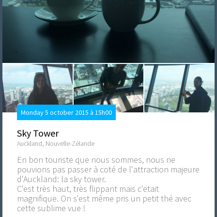
Monday 5 october 2015 à 15h00
Sky Tower
Auckland, Nouvelle-Zélande
En bon touriste que nous sommes, nous ne
pouvions pas passer à coté de l'attraction majeure
d'Auckland: la sky tower.
C'est très haut, très flippant mais c'etait
magnifique. On s'est même pris un petit thé avec
cette sublime vue !