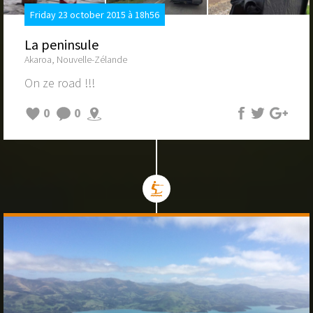
Friday 23 october 2015 à 18h56
La peninsule
Akaroa, Nouvelle-Zélande
On ze road !!!
0
0