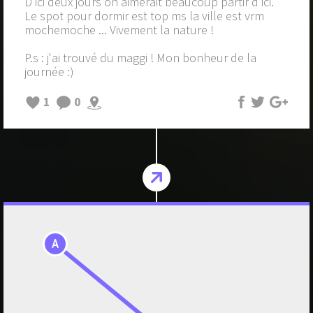
D'ici deux jours on aimerait beaucoup partir d'ici.
Le spot pour dormir est top ms la ville est vrm
mochemoche ... Vivement la nature !
P.s : j'ai trouvé du maggi ! Mon bonheur de la
journée :)
1
0
A