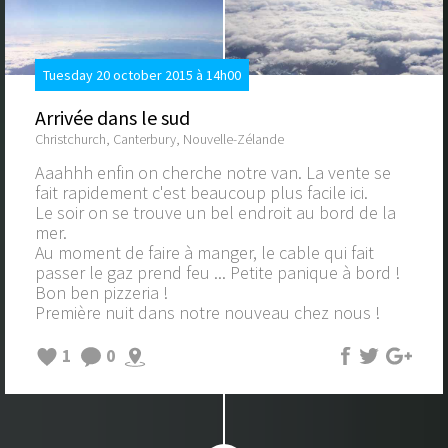
Tuesday 20 october 2015 à 14h00
Arrivée dans le sud
Christchurch, Canterbury, Nouvelle-Zélande
Aaahhh enfin on cherche notre van. La vente se
fait rapidement c'est beaucoup plus facile ici.
Le soir on se trouve un bel endroit au bord de la
mer.
Au moment de faire à manger, le cable qui fait
passer le gaz prend feu ... Petite panique à bord !
Bon ben pizzeria !
Première nuit dans notre nouveau chez nous !
1
0