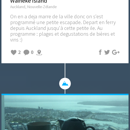
Waiheke Island
Auckland, Nouvelle-Zélande
On en a deja marre de la ville donc on s'est
programmé une petite escapade. Depart en ferry
depuis Auckland jusqu'à cette petite ile. Au
programme : plages et degustations de bières et
vins :)
2
0