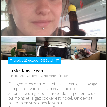
Thursday 22 october 2015 à 18h47
La vie dans le van
Christchurch, Canterbury, Nouvelle-Zélande
On fignole les derniers détails : rideaux, nettoyage
complet du van, check mecanique etc..
Sinon on a un grand lit, assez de rangement plus
ou moins et le gaz cooker est nickel. On devrait
plutot bien vivre dans le van :)