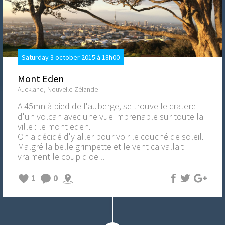
Saturday 3 october 2015 à 18h00
Mont Eden
Auckland, Nouvelle-Zélande
A 45mn à pied de l'auberge, se trouve le cratere
d'un volcan avec une vue imprenable sur toute la
ville : le mont eden.
On a décidé d'y aller pour voir le couché de soleil.
Malgré la belle grimpette et le vent ca vallait
vraiment le coup d'oeil.
1
0