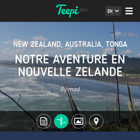
EN
NEW ZEALAND
,
AUSTRALIA
,
TONGA
NOTRE AVENTURE EN
NOUVELLE ZELANDE
By mad