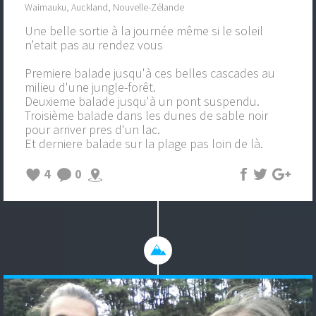
Waimauku, Auckland, Nouvelle-Zélande
Une belle sortie à la journée même si le soleil
n'etait pas au rendez vous
Premiere balade jusqu'à ces belles cascades au
milieu d'une jungle-forêt.
Deuxieme balade jusqu'à un pont suspendu.
Troisième balade dans les dunes de sable noir
pour arriver pres d'un lac.
Et derniere balade sur la plage pas loin de là.
4
0