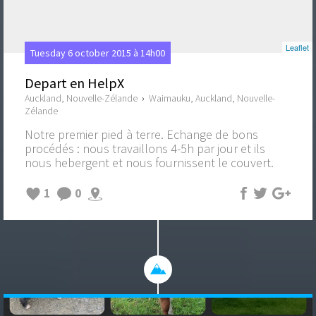
Leaflet
Tuesday 6 october 2015 à 14h00
Depart en HelpX
Auckland, Nouvelle-Zélande
›
Waimauku, Auckland, Nouvelle-
Zélande
Notre premier pied à terre. Echange de bons
procédés : nous travaillons 4-5h par jour et ils
nous hebergent et nous fournissent le couvert.
1
0