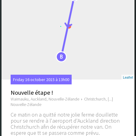
B
Leaflet
Friday 16 october 2015 à 13h00
Nouvelle étape !
Waimauku, Auckland, Nouvelle-Zélande
›
Christchurch, [...]
Nouvelle-Zélande
Ce matin on a quitté notre jolie ferme douillette
pour se rendre à l'aeroport d'Auckland direction
Christchurch afin de récupérer notre van. On
espere que tt se passera comme prévu.