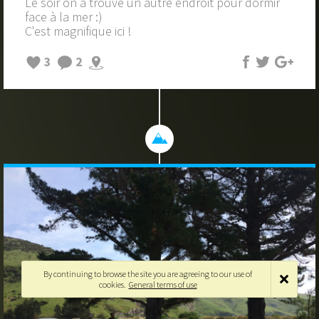
Le soir on a trouvé un autre endroit pour dormir
face à la mer :)
C'est magnifique ici !
3
2
By continuing to browse the site you are agreeing to our use of
cookies.
General terms of use