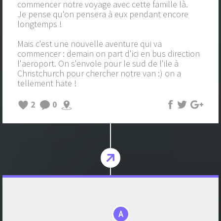
commencer notre voyage avec cette famille là.
Je pense qu'on pensera à eux pendant encore
longtemps !
Mais c'est une nouvelle aventure qui va
commencer : demain on part d'ici en bus direction
l'aeroport. On s'envole pour le sud de l'ile à
Christchurch pour chercher notre van :) on a
tellement hate !
2
0
A