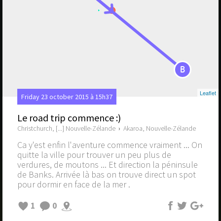
B
Leaflet
Friday 23 october 2015 à 15h37
Le road trip commence :)
Christchurch, [...] Nouvelle-Zélande
›
Akaroa, Nouvelle-Zélande
Ca y'est enfin l'aventure commence vraiment ... On
quitte la ville pour trouver un peu plus de
verdures, de moutons ... Et direction la péninsule
de Banks. Arrivée là bas on trouve direct un spot
pour dormir en face de la mer .
1
0