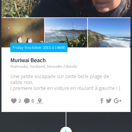
Friday 9 october 2015 à 14h00
Muriwai Beach
Waimauku, Auckland, Nouvelle-Zélande
Une petite escapade sur cette belle plage de
sable noir.
( premiere sortie en voiture en roulant à gauche ! )
2
0