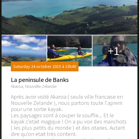
+1
Saturday 24 october 2015 à 15h40
La peninsule de Banks
Akaroa, Nouvelle-Zélande
Après avoir visité Akaroa ( seule ville francaise en
Nouvelle Zelande ), nous partons toute l'aprem
pour une sortie kayak.
Les paysages sont à couper le souffle... Et le
kayak c'etait magique ! On a pu voir des manchots
( les plus petits du monde ) et des otaries. Autant
dire qu'on etait très content.