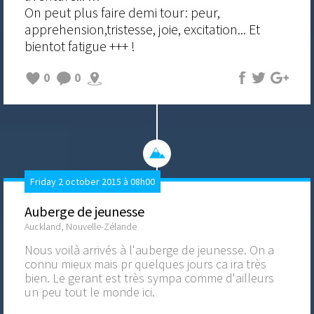
On peut plus faire demi tour: peur,
apprehension,tristesse, joie, excitation... Et
bientot fatigue +++ !
0
0
Friday 2 october 2015 à 08h00
Auberge de jeunesse
Auckland, Nouvelle-Zélande
Nous voilà arrivés à l'auberge de jeunesse. On a
connu mieux mais pr quelques jours ca ira très
bien. Le gerant est très sympa comme d'ailleurs
un peu tout le monde ici.