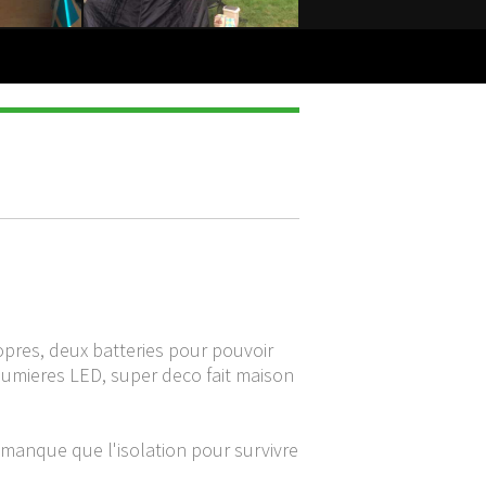
ropres, deux batteries pour pouvoir
 lumieres LED, super deco fait maison
e manque que l'isolation pour survivre