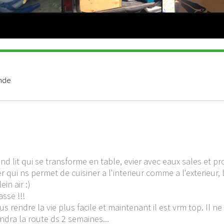
ande
and lit qui se transforme en table, evier avec eaux sales et p
 qui ns permet de cuisiner a l'interieur comme a l'exterieur,
in air :)
asse !!!
s rendre la vie plus facile et maintenant il est vrm top. Il n
endra la route ds 2 semaines...