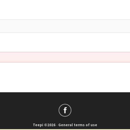
Teepi ©2026
-
General terms of use