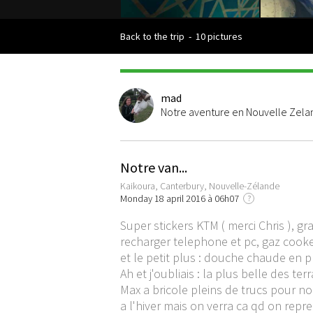
Back to the trip
-
10 pictures
mad
Notre aventure en Nouvelle Zel
Notre van...
Kaikoura, Canterbury, Nouvelle-Zélande
Monday 18 april 2016 à 06h07
?
Super stickers KTM ( merci Chris ), gr
recharger telephone et pc, gaz cooker
et le petit plus : douche chaude en ple
Ah et j'oubliais : la plus belle des terr
Max a bricole pleins de trucs pour nou
a l'hiver mais on verra ca qd on repr