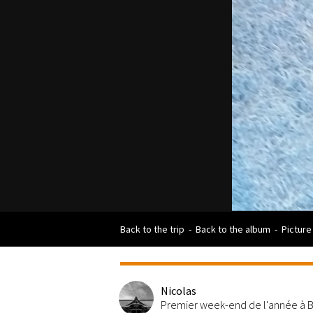
Back to the trip
-
Back to the album
-
Picture
Nicolas
Premier week-end de l'année à B