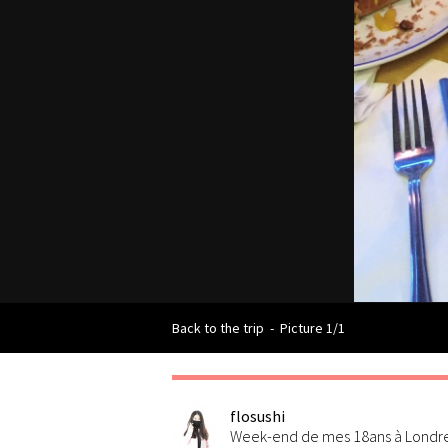
Back to the trip
-
Picture 1/1
flosushi
Week-end de mes 18ans à Londr