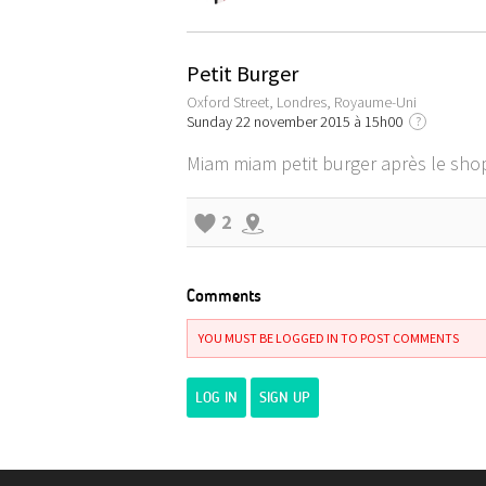
Petit Burger
Oxford Street, Londres, Royaume-Uni
Sunday 22 november 2015 à 15h00
?
Miam miam petit burger après le sho
2
Comments
YOU MUST BE LOGGED IN TO POST COMMENTS
LOG IN
SIGN UP