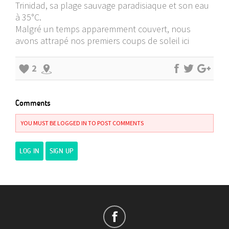
Trinidad, sa plage sauvage paradisiaque et son eau
à 35°C.
Malgré un temps apparemment couvert, nous
avons attrapé nos premiers coups de soleil ici
2
Comments
YOU MUST BE LOGGED IN TO POST COMMENTS
LOG IN
SIGN UP