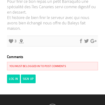
Pour finir ce bon repas un petit Barraquito une
spécialité des îles Canaries servi comme digestif ou
en dessert.
Et histoire de bien finir le serveur avec qui nous
avons bien échangé nous offre du Baleys fait
maison.
3
Comments
YOU MUST BE LOGGED IN TO POST COMMENTS
LOG IN
SIGN UP