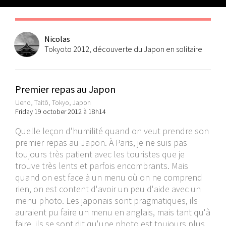
Nicolas
Tokyoto 2012, découverte du Japon en solitaire
Premier repas au Japon
Ueno, Taitō, Tokyo, Japon
Friday 19 october 2012 à 18h14
Quelle leçon d'humilité quand on veut prendre son
premier repas au Japon. À Paris, je ne suis pas
toujours très patient avec les touristes que je
trouve très lents et parfois encombrants. Mais
quand on est face à un menu où on ne comprend
rien, on est content d'avoir un peu d'aide avec un
menu photo. Les japonais sont pragmatiques, ils
auraient pu faire un menu en anglais, mais tant qu'à
faire, ils se sont dit qu'une photo est toujours plus