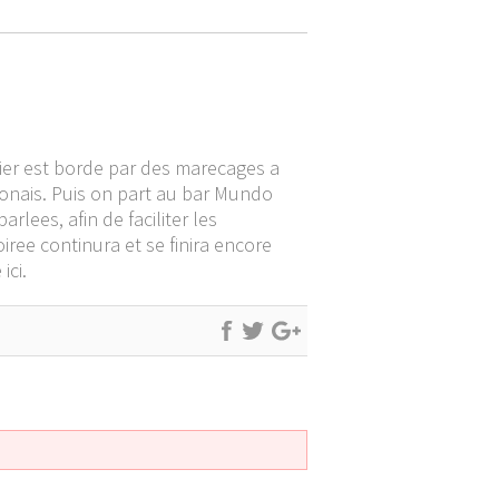
tier est borde par des marecages a
aponais. Puis on part au bar Mundo
rlees, afin de faciliter les
iree continura et se finira encore
ici.