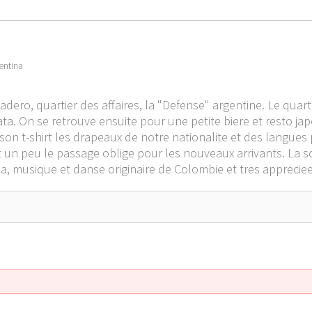
entina
dero, quartier des affaires, la "Defense" argentine. Le quar
ata. On se retrouve ensuite pour une petite biere et resto j
son t-shirt les drapeaux de notre nationalite et des langues pa
t un peu le passage oblige pour les nouveaux arrivants. La so
a, musique et danse originaire de Colombie et tres appreciee 