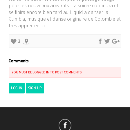
pour les nouveaux arrivants. La soiree continura et
se finira encore bien tard au Liquid a danser la
Cumbia, musique et danse originaire de Colombie et
tres appreciee ici.
3
Comments
YOU MUST BE LOGGED IN TO POST COMMENTS
LOG IN
SIGN UP