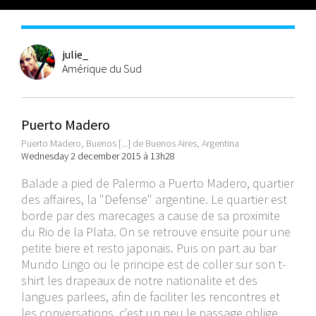
julie_
Amérique du Sud
Puerto Madero
Puerto Madero, Buenos [...] de Buenos Aires, Argentina
Wednesday 2 december 2015 à 13h28
Balade a pied de Palermo a Puerto Madero, quartier
des affaires, la "Defense" argentine. Le quartier est
borde par des marecages a cause de sa proximite
du Rio de la Plata. On se retrouve ensuite pour une
petite biere et resto japonais. Puis on part au bar
Mundo Lingo ou le principe est de coller sur son t-
shirt les drapeaux de notre nationalite et des
langues parlees, afin de faciliter les rencontres et
les conversations, c'est un peu le passage oblige