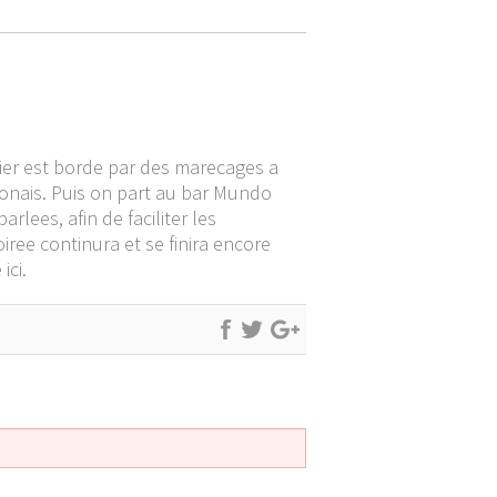
tier est borde par des marecages a
aponais. Puis on part au bar Mundo
rlees, afin de faciliter les
iree continura et se finira encore
ici.