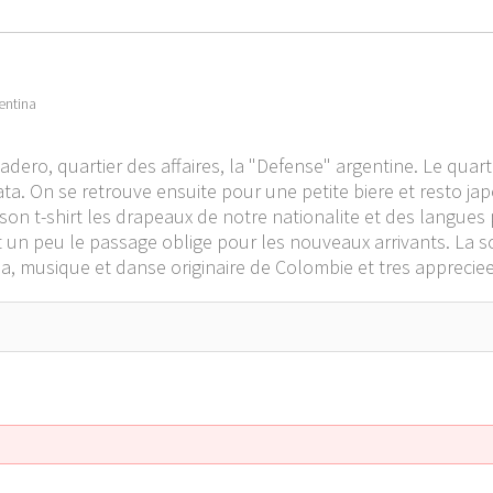
entina
dero, quartier des affaires, la "Defense" argentine. Le quar
ata. On se retrouve ensuite pour une petite biere et resto j
son t-shirt les drapeaux de notre nationalite et des langues pa
t un peu le passage oblige pour les nouveaux arrivants. La so
a, musique et danse originaire de Colombie et tres appreciee 