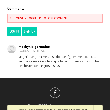
Comments
YOU MUST BE LOGGED IN TO POST COMMENTS
LOG IN
SIGN UP
machynia germaine
04/04/2016 - 07:54
Magnifique ,je salive...Elise doit se régaler avec tous ces
animaux,quel diversité et quelle récompense après toutes
ces heures de car.gros bisous.
Teepi ©2026
-
General terms of use
By continuing to browse the site you are agreeing to our use of