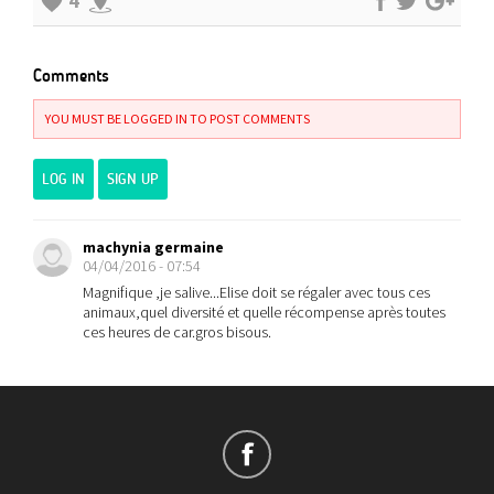
4
Comments
YOU MUST BE LOGGED IN TO POST COMMENTS
LOG IN
SIGN UP
machynia germaine
04/04/2016 - 07:54
Magnifique ,je salive...Elise doit se régaler avec tous ces
animaux,quel diversité et quelle récompense après toutes
ces heures de car.gros bisous.