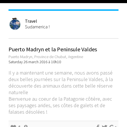
Travel
Sudamerica !
Puerto Madryn et la Peninsule Valdes
Puerto Madryn, Province de Chubut, Argentine
Saturday 26 march 2016 à 10h10
Il y a maintenant une semaine, nous avons passé
deux belles journées sur la Peninsule Valdes, à la
découverte des animaux dans cette belle réserve
naturelle
Bienvenue au coeur de la Patagonie côtière, avec
ses paysages arides, ses côtes de galets et de
falaises désolées !