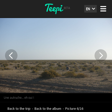
EN
Une autruche... eh oui !
Back to the trip
-
Back to the album
-
Picture 6/16