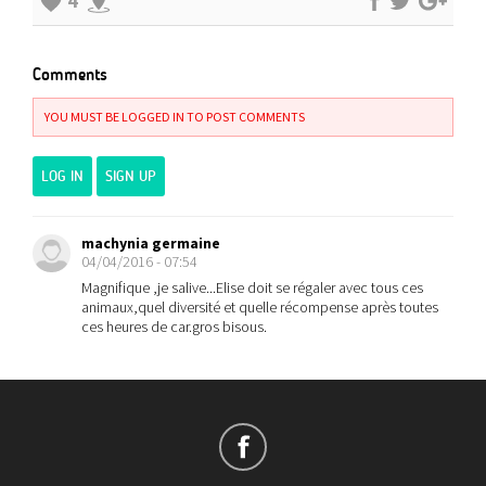
4
Comments
YOU MUST BE LOGGED IN TO POST COMMENTS
LOG IN
SIGN UP
machynia germaine
04/04/2016 - 07:54
Magnifique ,je salive...Elise doit se régaler avec tous ces
animaux,quel diversité et quelle récompense après toutes
ces heures de car.gros bisous.