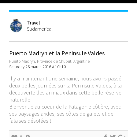
Travel
Sudamerica !
Puerto Madryn et la Peninsule Valdes
Puerto Madryn, Province de Chubut, Argentine
Saturday 26 march 2016 à 10h10
Il y a maintenant une semaine, nous avons passé
deux belles journées sur la Peninsule Valdes, à la
découverte des animaux dans cette belle réserve
naturelle
Bienvenue au coeur de la Patagonie côtière, avec
ses paysages arides, ses côtes de galets et de
falaises désolées !