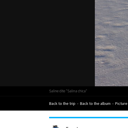
Saline dite "Salina chica"
Back to the trip
-
Back to the album
-
Picture