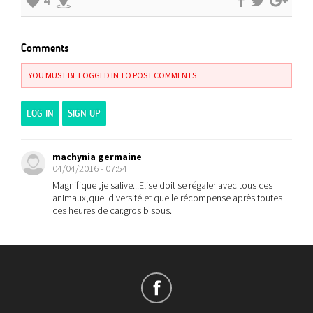
4
Comments
YOU MUST BE LOGGED IN TO POST COMMENTS
LOG IN
SIGN UP
machynia germaine
04/04/2016 - 07:54
Magnifique ,je salive...Elise doit se régaler avec tous ces
animaux,quel diversité et quelle récompense après toutes
ces heures de car.gros bisous.