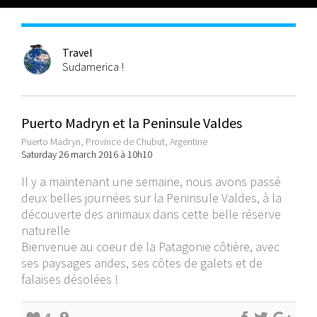
Travel
Sudamerica !
Puerto Madryn et la Peninsule Valdes
Puerto Madryn, Province de Chubut, Argentine
Saturday 26 march 2016 à 10h10
Il y a maintenant une semaine, nous avons passé
deux belles journées sur la Peninsule Valdes, à la
découverte des animaux dans cette belle réserve
naturelle
Bienvenue au coeur de la Patagonie côtière, avec
ses paysages arides, ses côtes de galets et de
falaises désolées !