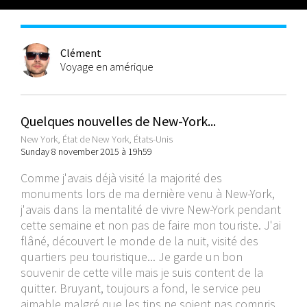
Clément
Voyage en amérique
Quelques nouvelles de New-York...
New York, État de New York, États-Unis
Sunday 8 november 2015 à 19h59
Comme j'avais déjà visité la majorité des
monuments lors de ma dernière venu à New-York,
j'avais dans la mentalité de vivre New-York pendant
cette semaine et non pas de faire mon touriste. J'ai
flâné, découvert le monde de la nuit, visité des
quartiers peu touristique... Je garde un bon
souvenir de cette ville mais je suis content de la
quitter. Bruyant, toujours a fond, le service peu
aimable malgré que les tips ne soient pas compris.