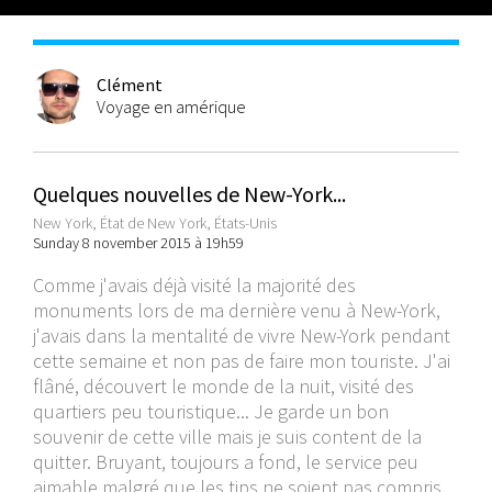
Clément
Voyage en amérique
Quelques nouvelles de New-York...
New York, État de New York, États-Unis
Sunday 8 november 2015 à 19h59
Comme j'avais déjà visité la majorité des
monuments lors de ma dernière venu à New-York,
j'avais dans la mentalité de vivre New-York pendant
cette semaine et non pas de faire mon touriste. J'ai
flâné, découvert le monde de la nuit, visité des
quartiers peu touristique... Je garde un bon
souvenir de cette ville mais je suis content de la
quitter. Bruyant, toujours a fond, le service peu
aimable malgré que les tips ne soient pas compris.