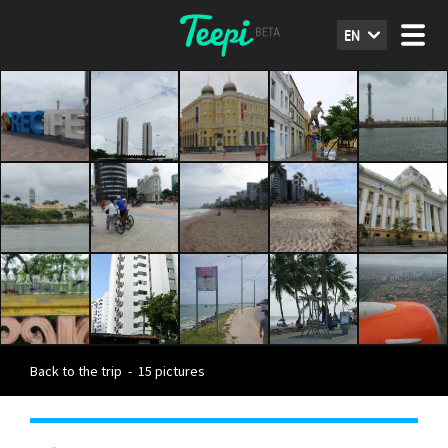
EN
Back to the trip
-
15 pictures