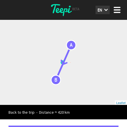
EN
A
B
Leaflet
Back to the trip
-
Distance ≈ 420 km