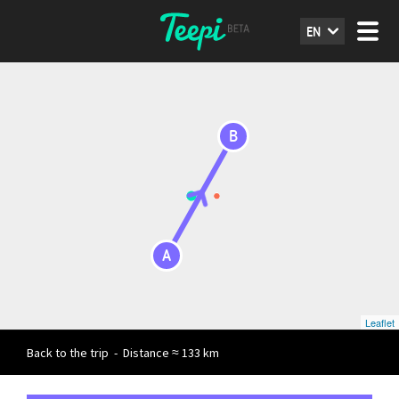
EN
B
A
Leaflet
Back to the trip
-
Distance ≈ 133 km