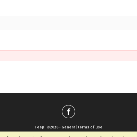
Teepi ©2026
-
General terms of use
Français
-
English