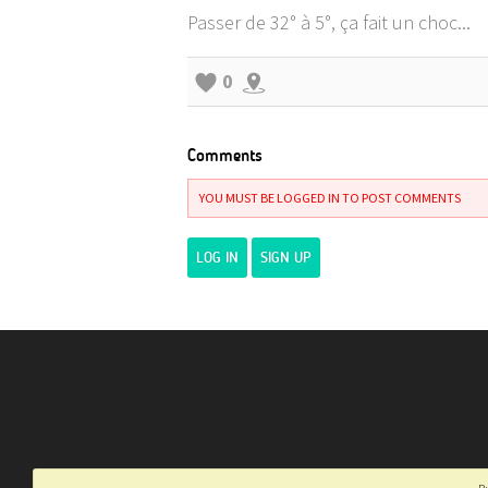
Passer de 32° à 5°, ça fait un choc...
0
Comments
YOU MUST BE LOGGED IN TO POST COMMENTS
LOG IN
SIGN UP