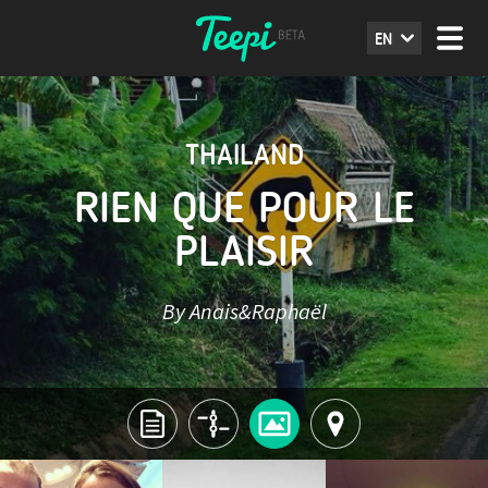
EN
THAILAND
RIEN QUE POUR LE
PLAISIR
By Anais&Raphaël