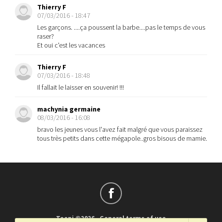
Thierry F
07/03/2016 - 18:47
Les garçons. ....ça poussent la barbe....pas le temps de vous
raser?
Et oui c'est les vacances
Thierry F
07/03/2016 - 18:48
Il fallait le laisser en souvenir! !!!
machynia germaine
08/03/2016 - 16:08
bravo les jeunes vous l'avez fait malgré que vous paraissez
tous très petits dans cette mégapole..gros bisous de mamie.
Teepi ©2026
-
General terms of use