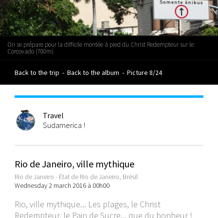
On se prépare pour la difficile montée à pied du Christ Redempteur sur le
Corcovado (700m)
Back to the trip
-
Back to the album
-
Picture 8/24
Travel
Sudamerica !
Rio de Janeiro, ville mythique
Rio de Janeiro - État de Rio de Janeiro, Brésil
Wednesday 2 march 2016 à 00h00
Rio, ville mythique... Les plages, le Christ
Redempteur, le Pain de Sucre... que du bonheur !