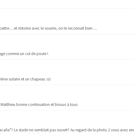
battre ... et Antoine avec le sourire, on te reconnait bien ....
ouge comme un cul de poule !
rème solaire et un chapeau :o)
u Matthieu bonne continuation et bisous à tous
Maracaña"? Le stade ne semblait pas ouvert? Au regard de la photo 2 vous avez e