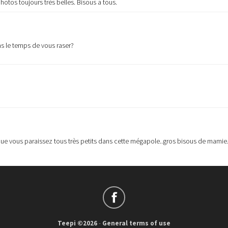
otos toujours très belles. Bisous a tous.
pas le temps de vous raser?
 que vous paraissez tous très petits dans cette mégapole..gros bisous de mamie
Teepi ©2026
-
General terms of use