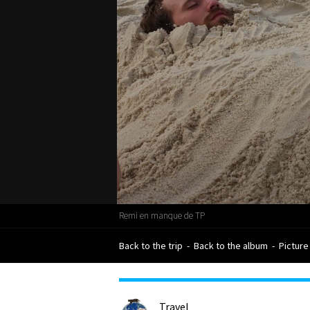
Remi en manque de TP
Back to the trip
-
Back to the album
-
Picture
Travel