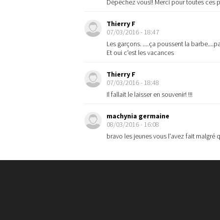
Dépêchez vous!! Merci pour toutes ces ph
Thierry F
07/03/2016 - 18:47
Les garçons. ....ça poussent la barbe....
Et oui c'est les vacances
Thierry F
07/03/2016 - 18:48
Il fallait le laisser en souvenir! !!!
machynia germaine
08/03/2016 - 16:08
bravo les jeunes vous l'avez fait malgré