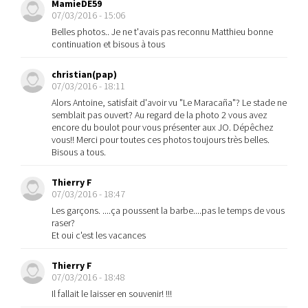
MamieDE59
07/03/2016 - 15:06
Belles photos.. Je ne t'avais pas reconnu Matthieu bonne
continuation et bisous à tous
christian(pap)
07/03/2016 - 18:11
Alors Antoine, satisfait d'avoir vu "Le Maracaña"? Le stade ne
semblait pas ouvert? Au regard de la photo 2 vous avez
encore du boulot pour vous présenter aux JO. Dépêchez
vous!! Merci pour toutes ces photos toujours très belles.
Bisous a tous.
Thierry F
07/03/2016 - 18:47
Les garçons. ....ça poussent la barbe....pas le temps de vous
raser?
Et oui c'est les vacances
Thierry F
07/03/2016 - 18:48
Il fallait le laisser en souvenir! !!!