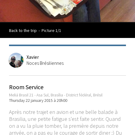
Back to the trip
-
Picture 1/1
Xavier
Noces Brésiliennes
Room Service
Meliá Brasil 21 - Asa Sul, Brasília - District fédéral, Brésil
Thursday 22 january 2015 à 20h00
Après notre trajet en avion et une belle balade à
Brasilia, une petite fatigue s'est faite sentir. Quand
on a vu la pluie tomber, la première depuis notre
arrivée, on a pas eu le courage de sortir diner :) Du