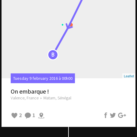
B
Leaflet
Tuesday 9 february 2016 à 00h00
On embarque !
Valence, France
›
Matam, Sénégal
2
1