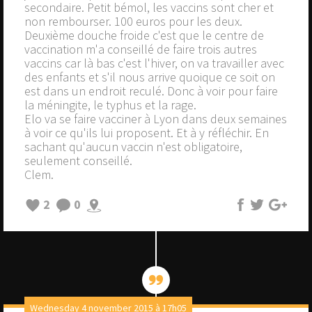
secondaire. Petit bémol, les vaccins sont cher et
non rembourser. 100 euros pour les deux.
Deuxième douche froide c'est que le centre de
vaccination m'a conseillé de faire trois autres
vaccins car là bas c'est l'hiver, on va travailler avec
des enfants et s'il nous arrive quoique ce soit on
est dans un endroit reculé. Donc à voir pour faire
la méningite, le typhus et la rage.
Elo va se faire vacciner à Lyon dans deux semaines
à voir ce qu'ils lui proposent. Et à y réfléchir. En
sachant qu'aucun vaccin n'est obligatoire,
seulement conseillé.
Clem.
2
0
Wednesday 4 november 2015 à 17h05