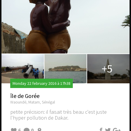
+5
Monday 22 february 2016 à 17h38
île de Gorée
Waoundé, Matam, Sénégal
petite précision: il faisait très beau c'est juste
l'hyper pollution de Dakar.
6
0