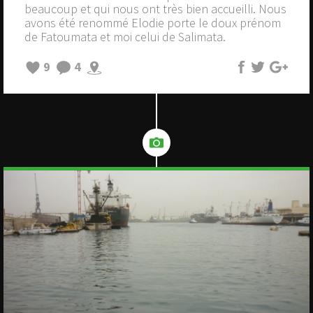
beaucoup et qui nous ont très bien accueilli. Nous
avons été renommé Elodie porte le doux prénom
de Fatoumata et moi celui de Salimata.
9
4