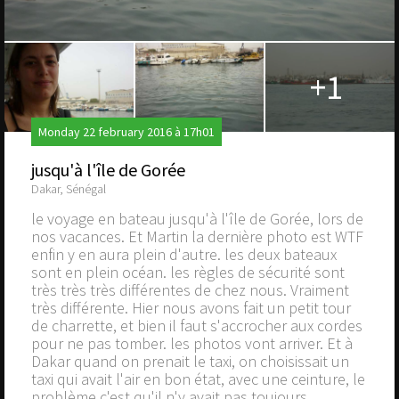
+1
Monday 22 february 2016 à 17h01
jusqu'à l'île de Gorée
Dakar, Sénégal
le voyage en bateau jusqu'à l'île de Gorée, lors de
nos vacances. Et Martin la dernière photo est WTF
enfin y en aura plein d'autre. les deux bateaux
sont en plein océan. les règles de sécurité sont
très très très différentes de chez nous. Vraiment
très différente. Hier nous avons fait un petit tour
de charrette, et bien il faut s'accrocher aux cordes
pour ne pas tomber. les photos vont arriver. Et à
Dakar quand on prenait le taxi, on choisissait un
taxi qui avait l'air en bon état, avec une ceinture, le
problème c'est qu'il n'y avait pas toujours