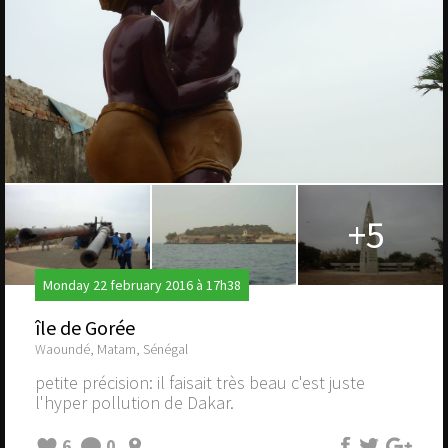
+5
Monday 22 february 2016 à 17h38
île de Gorée
Waoundé, Matam, Sénégal
petite précision: il faisait très beau c'est juste
l'hyper pollution de Dakar.
6
0