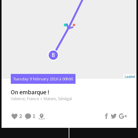
B
Leaflet
Tuesday 9 february 2016 à 00h00
On embarque !
Valence, France
›
Matam, Sénégal
2
1