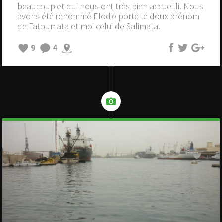
beaucoup et qui nous ont très bien accueilli. Nous
avons été renommé Elodie porte le doux prénom
de Fatoumata et moi celui de Salimata.
9
4