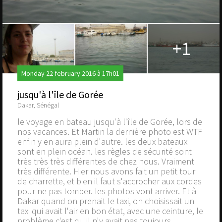
+1
Monday 22 february 2016 à 17h01
jusqu'à l'île de Gorée
Dakar, Sénégal
le voyage en bateau jusqu'à l'île de Gorée, lors de
nos vacances. Et Martin la dernière photo est WTF
enfin y en aura plein d'autre. les deux bateaux
sont en plein océan. les règles de sécurité sont
très très très différentes de chez nous. Vraiment
très différente. Hier nous avons fait un petit tour
de charrette, et bien il faut s'accrocher aux cordes
pour ne pas tomber. les photos vont arriver. Et à
Dakar quand on prenait le taxi, on choisissait un
taxi qui avait l'air en bon état, avec une ceinture, le
problème c'est qu'il n'y avait pas toujours