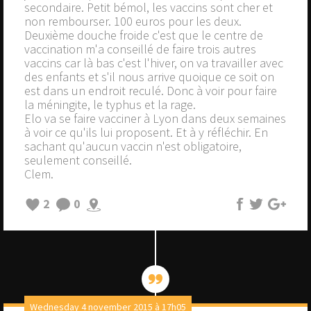
secondaire. Petit bémol, les vaccins sont cher et
non rembourser. 100 euros pour les deux.
Deuxième douche froide c'est que le centre de
vaccination m'a conseillé de faire trois autres
vaccins car là bas c'est l'hiver, on va travailler avec
des enfants et s'il nous arrive quoique ce soit on
est dans un endroit reculé. Donc à voir pour faire
la méningite, le typhus et la rage.
Elo va se faire vacciner à Lyon dans deux semaines
à voir ce qu'ils lui proposent. Et à y réfléchir. En
sachant qu'aucun vaccin n'est obligatoire,
seulement conseillé.
Clem.
2
0
Wednesday 4 november 2015 à 17h05