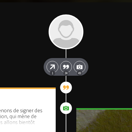
1
34
49
enons de signer des
ion, qui mène de
s allons bientôt
hépatite A, fièvre