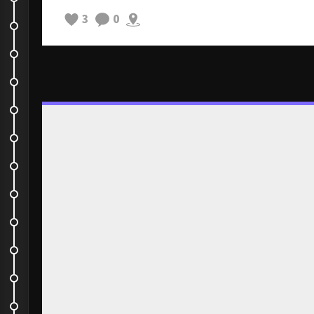
3
0
au champ
au champ
fin du champ
Aujourd'hui nous avons pris une...
la petite bébête
je vous donne les dernières...
la case des tout petits
la galère du linge
Bébé pigeon
la petite section
les mosquées