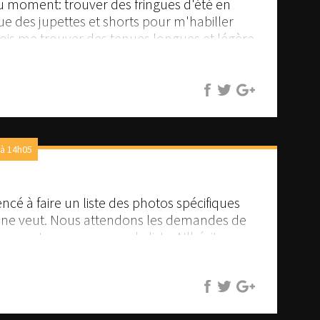
 moment: trouver des fringues d'été en
que des jupettes et shorts pour m'habiller
 dois me trouver des tenues longues et légère
ambes). Je vais passer des longues soirées sur
 à 14h05
é à faire un liste des photos spécifiques
ne veut. Nous attendons les demandes de
e sont pas encore sur la liste. N'hésitez
 vous emmenez un peu avec nous là bas.