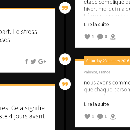
étape compliqué du
hiver! moi qui n'a 
l'été en France, je
(pour couvrir les j
Lire la suite
asos...
rt. Le stress
1
0
oses
Saturday 23 january 2016
Valence, France
nous avons commenc
que chaque person
photos de ceux qui n
pas!! ça permet de
Lire la suite
s. Cela signifie
este 4 jours avant
1
1