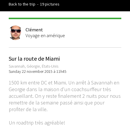
Back to the trip
-
19 pictures
Clément
Voyage en amérique
Sur la route de Miami
Savannah, Géorgie, États-Unis
Sunday 22 november 2015 à 11h45
1500 km entre DC et Miami. Un arrêt à Savannah en
Georgie dans la maison d'un coachsurffeur très
accueillant. On y reste finalement 2 nuits pour nous
remettre de la semaine passé ainsi que pour
profiter de la ville.
Un roadtrip très agréable!