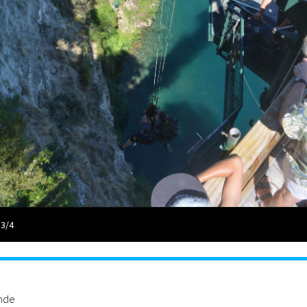
 3/4
ande