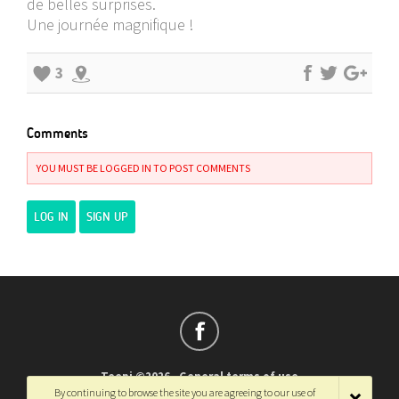
de belles surprises.
Une journée magnifique !
3
Comments
YOU MUST BE LOGGED IN TO POST COMMENTS
LOG IN
SIGN UP
Teepi ©2026
-
General terms of use
By continuing to browse the site you are agreeing to our use of