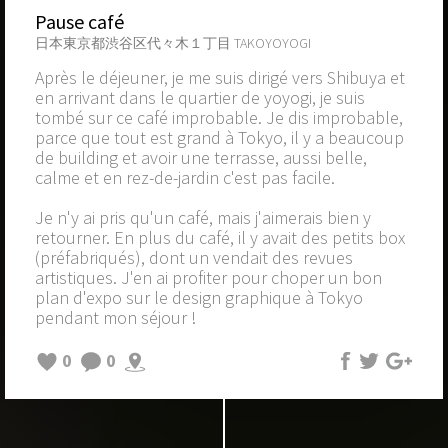
Pause café
日本東京都渋谷区代々木１丁目 TAKOYOYOGI
Après le déjeuner, je me suis dirigé vers Shibuya et
en arrivant dans le quartier de yoyogi, je suis
tombé sur ce café improbable. Je dis improbable,
parce que tout est grand à Tokyo, il y a beaucoup
de building et avoir une terrasse, aussi belle,
calme et en rez-de-jardin c'est pas facile.
Je n'y ai pris qu'un café, mais j'aimerais bien y
retourner. En plus du café, il y avait des petits box
(préfabriqués), dont un vendait des revues
artistiques. J'en ai profiter pour choper un bon
plan d'expo sur le design graphique à Tokyo
pendant mon séjour !
0
0