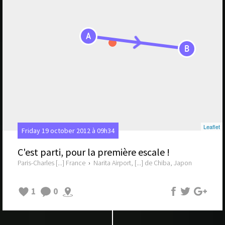
A
B
Leaflet
Friday 19 october 2012 à 09h34
C'est parti, pour la première escale !
Paris-Charles [...] France
›
Narita Airport, [...] de Chiba, Japon
1
0