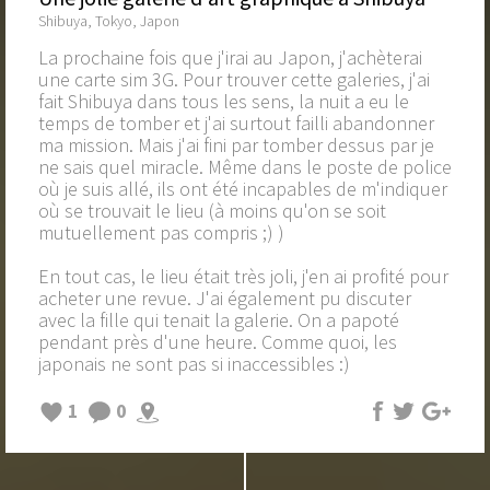
Shibuya, Tokyo, Japon
La prochaine fois que j'irai au Japon, j'achèterai
une carte sim 3G. Pour trouver cette galeries, j'ai
fait Shibuya dans tous les sens, la nuit a eu le
temps de tomber et j'ai surtout failli abandonner
ma mission. Mais j'ai fini par tomber dessus par je
ne sais quel miracle. Même dans le poste de police
où je suis allé, ils ont été incapables de m'indiquer
où se trouvait le lieu (à moins qu'on se soit
mutuellement pas compris ;) )
En tout cas, le lieu était très joli, j'en ai profité pour
acheter une revue. J'ai également pu discuter
avec la fille qui tenait la galerie. On a papoté
pendant près d'une heure. Comme quoi, les
japonais ne sont pas si inaccessibles :)
1
0