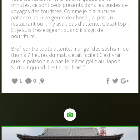
minutes, ce sont ceux présents dans les guides de
voyages des touristes. Comme je n'ai aucune
patience pour ce genre de chose, j'ai pris un
restaurant où il n'y avait pas d'attente. C'était top !
Et je suis très exigeant quand il s'agit de
nourriture.
Bref, contre toute attente, manger des sashismi de
thon à 7 heures du mat, c'était facile ! C'est vrai
que le poisson n'a pas le même goût au Japon.
Surtout quand il est aussi frais :)
1
0