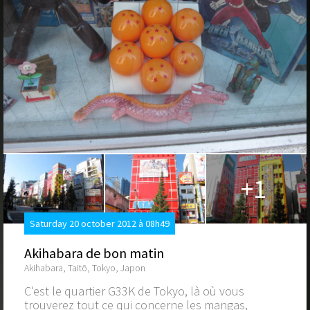
+1
Saturday 20 october 2012 à 08h49
Akihabara de bon matin
Akihabara, Taitō, Tokyo, Japon
C'est le quartier G33K de Tokyo, là où vous
trouverez tout ce qui concerne les mangas,