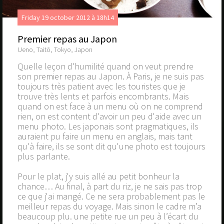
Friday 19 october 2012 à 18h14
Premier repas au Japon
Ueno, Taitō, Tokyo, Japon
Quelle leçon d'humilité quand on veut prendre
son premier repas au Japon. À Paris, je ne suis pas
toujours très patient avec les touristes que je
trouve très lents et parfois encombrants. Mais
quand on est face à un menu où on ne comprend
rien, on est content d'avoir un peu d'aide avec un
menu photo. Les japonais sont pragmatiques, ils
auraient pu faire un menu en anglais, mais tant
qu'à faire, ils se sont dit qu'une photo est toujours
plus parlante.
Pour le plat, j'y suis allé au petit bonheur la
chance… Au final, à part du riz, je ne sais pas trop
ce que j'ai mangé. Ce ne sera probablement pas le
meilleur repas du voyage. Mais sinon le cadre m’a
beaucoup plu. une petite rue un peu à l’écart du