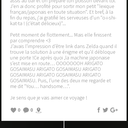
assis au bar et on prépare ton poisson devant toi.
J'en ai donc profité pour sortir mon petit "lexique
français/japonais en toute situation". Et bref, à la
fin du repas, j'ai gratifié les serveuses d'un "o-i-shi-
kat-ta ! (c'était délicieux)"...
Petit moment de flottement... Mais elle finissent
par comprendre <3
J’avais l’impression d’être link dans Zelda quand il
trouve la solution à une énigme et qu’il débloque
une porte !Ce après quoi ,la machine japonaise
s’est mise en route… OOOOOOOH ARIGATO
GOSAIMASU ARIGATO GOSAIMASU ARIGATO
GOSAIMASU ARIGATO GOSAIMASU ARIGATO
GOSAIMASU. Puis, l’une des deux me regarde et
me dit "You… handsome…".
Je sens que je vais aimer ce voyage !
0
0