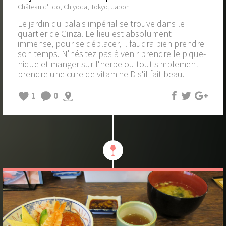
Château d'Edo, Chiyoda, Tokyo, Japon
Le jardin du palais impérial se trouve dans le
quartier de Ginza. Le lieu est absolument
immense, pour se déplacer, il faudra bien prendre
son temps. N'hésitez pas à venir prendre le pique-
nique et manger sur l'herbe ou tout simplement
prendre une cure de vitamine D s'il fait beau.
1
0