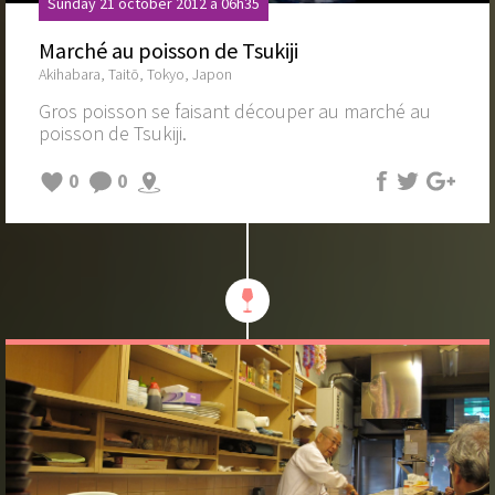
Sunday 21 october 2012 à 06h35
Marché au poisson de Tsukiji
Akihabara, Taitō, Tokyo, Japon
Gros poisson se faisant découper au marché au
poisson de Tsukiji.
0
0