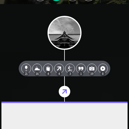
21
16
4
4
3
1
19
8