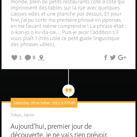
monde, plein de petits restaurants côte à côte qui
improvisent des tables sur la rue avec quelques
caisses vides et une planche par dessus. Et pour
finir, j’ai pu sortir ma première phrase en japonais
en me faisant même comprendre ! La phrase était :
o-kan-jo o ku-da-sai… Puis-je avoir l’addition s’il
vous plaît ? (très utile ce petit guide linguistique
des phrases utiles).
1
0
Saturday 20 october 2012 à 07h49
Tokyo, Japon
Aujourd'hui, premier jour de
découverte, je ne vais rien prévoir,