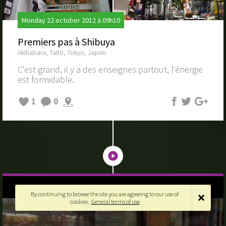
Monday 22 october 2012 à 09h10
Premiers pas à Shibuya
Akihabara, Taitō, Tokyo, Japon
C'est grand, il y a des enseignes partout, l'énergie
est formidable.
1
0
By continuing to browse the site you are agreeing to our use of
cookies.
General terms of use