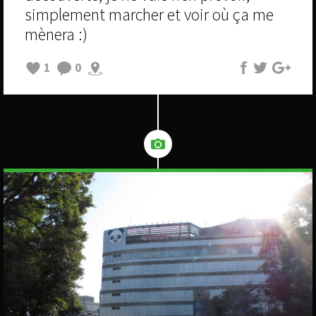
simplement marcher et voir où ça me
mènera :)
1
0