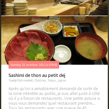
Sunday 21 october 2012 à 07h05
Sashimi de thon au petit dej
Tsukiji fish market, Chūō-ku, Tokyo, Japon
Après qu'on a aimablement demandé de sortir de
la zone interdite au public, je suis aller juste à côté
où il y a foison de restaurants. Une petite astuce si
vous vous demandez quel restaurant prendre...
Tous les restaurants avec une queue de 45