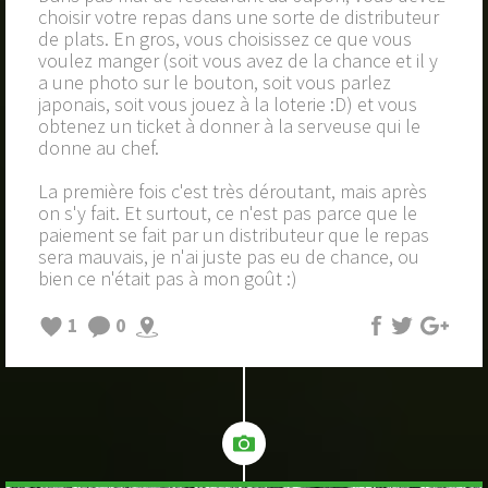
choisir votre repas dans une sorte de distributeur
de plats. En gros, vous choisissez ce que vous
voulez manger (soit vous avez de la chance et il y
a une photo sur le bouton, soit vous parlez
japonais, soit vous jouez à la loterie :D) et vous
obtenez un ticket à donner à la serveuse qui le
donne au chef.
La première fois c'est très déroutant, mais après
on s'y fait. Et surtout, ce n'est pas parce que le
paiement se fait par un distributeur que le repas
sera mauvais, je n'ai juste pas eu de chance, ou
bien ce n'était pas à mon goût :)
1
0