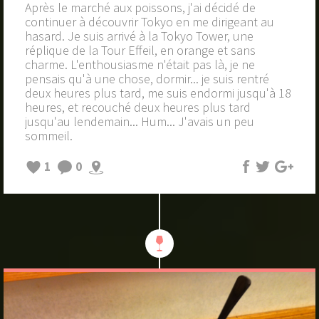
Après le marché aux poissons, j'ai décidé de
continuer à découvrir Tokyo en me dirigeant au
hasard. Je suis arrivé à la Tokyo Tower, une
réplique de la Tour Effeil, en orange et sans
charme. L'enthousiasme n'était pas là, je ne
pensais qu'à une chose, dormir... je suis rentré
deux heures plus tard, me suis endormi jusqu'à 18
heures, et recouché deux heures plus tard
jusqu'au lendemain... Hum... J'avais un peu
sommeil.
1
0