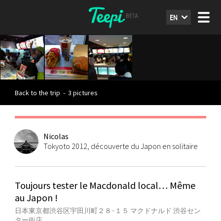
EN
Back to the trip
-
3 pictures
Nicolas
Tokyoto 2012, découverte du Japon en solitaire
Toujours tester le Macdonald local… Même
au Japon !
日本東京都渋谷区宇田川町２８−１５ マクドナルド 渋谷セン
ター街店