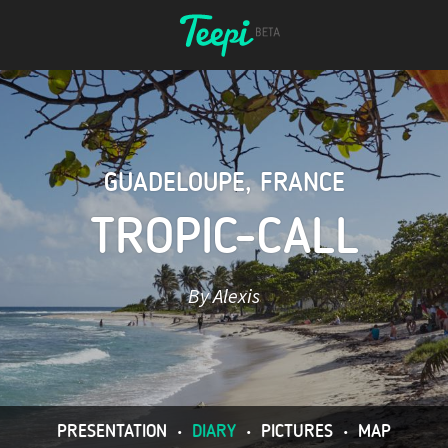
GUADELOUPE
,
FRANCE
TROPIC-CALL
By Alexis
PRESENTATION
•
DIARY
•
PICTURES
•
MAP