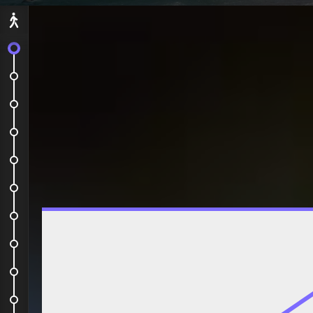
Départ
Vol Aller, les vacances...
Lendemain sous le soleil
Logement
Interlude nature :)
Pointe des châteaux
Chez Mylène
À l'eau !
Douceur et décadence
Morceaux de rue
Et hop, un petit coucher de soleil ;)