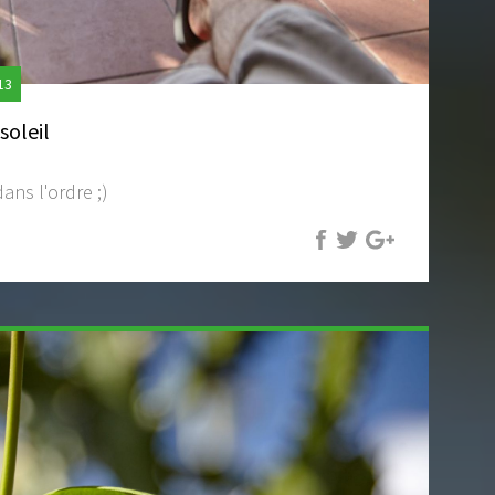
13
soleil
ans l'ordre ;)