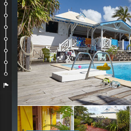
La maison de Grande Anse
Coucher de soleil à Deshaies
Un zoo bien sympa !
Mini balade découverte
Un dragon dans la maison
Les chutes du Carbet
Guadeloupe - Avril 2016
Arrivée