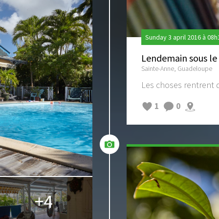
Sunday 3 april 2016 à 08h
Lendemain sous le 
Sainte-Anne, Guadeloupe
Les choses rentrent d
1
0
+4