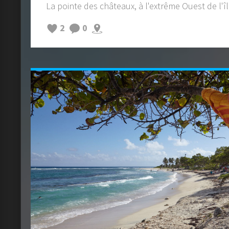
La pointe des châteaux, à l'extrême Ouest de l'î
2
0