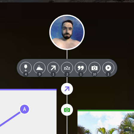
4
9
1
2
1
10
1
A