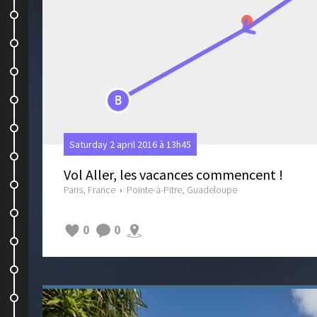
Une petite faim de coco ?
Les tombes chapelles de Morne à...
L'objectif du 5D qui se met à faire...
Le Marin du Souffleur
B
Un peu de faune locale
Saturday 2 april 2016 à 13h45
L'anse du Souffleur
Vol Aller, les vacances commencent !
Pause culturelle
Paris, France
›
Pointe-à-Pitre, Guadeloupe
Plage de Sainte Anne
0
0
Plage de gros sable
Poncho Grill, à retenir !
L'arrivée sur le baie de Grande...