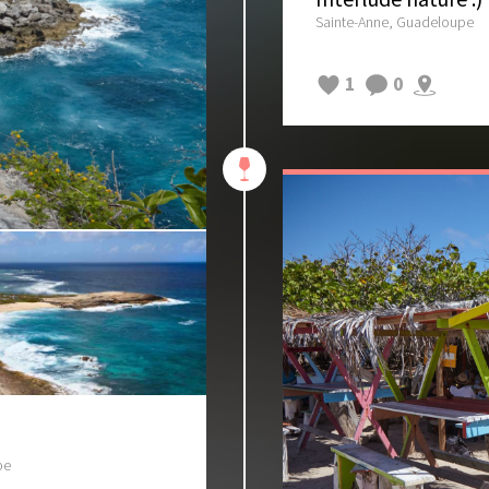
Sainte-Anne, Guadeloupe
1
0
pe