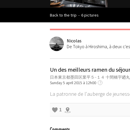
Back to the trip
-
6 pictures
Nicolas
De Tokyo à Hiroshima, à deux c'e
Un des meilleurs ramen du séjour
日本東京都墨田区業平５−１４ 十間橋宇廼丸
Sunday 5 april 2015 à 12h00
?
La patronne de l'auberge de jeunesse 
1
Comments