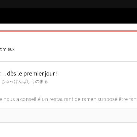
st mieux
… dès le premier jour !
 じゅっけんばしうのまる
nous a conseillé un restaurant de ramen supposé être fantasti